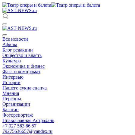
Все новости
Афиша
Блог редакции
Общество и власть
Культура
Экономика и бизнес
Факт и компромат
Интервью
Истории
Нашего сукна епанча
Мнения
Персоны
Организации
Балаган
Фоторепортаж
Православная Астрахань
+7 927 563 66 57
79275636657@yandex.ru