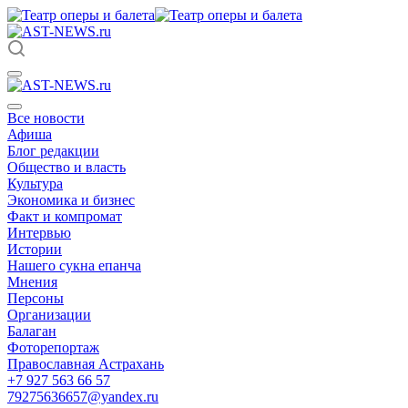
Все новости
Афиша
Блог редакции
Общество и власть
Культура
Экономика и бизнес
Факт и компромат
Интервью
Истории
Нашего сукна епанча
Мнения
Персоны
Организации
Балаган
Фоторепортаж
Православная Астрахань
+7 927 563 66 57
79275636657@yandex.ru