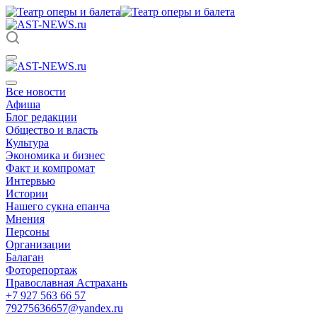
Все новости
Афиша
Блог редакции
Общество и власть
Культура
Экономика и бизнес
Факт и компромат
Интервью
Истории
Нашего сукна епанча
Мнения
Персоны
Организации
Балаган
Фоторепортаж
Православная Астрахань
+7 927 563 66 57
79275636657@yandex.ru