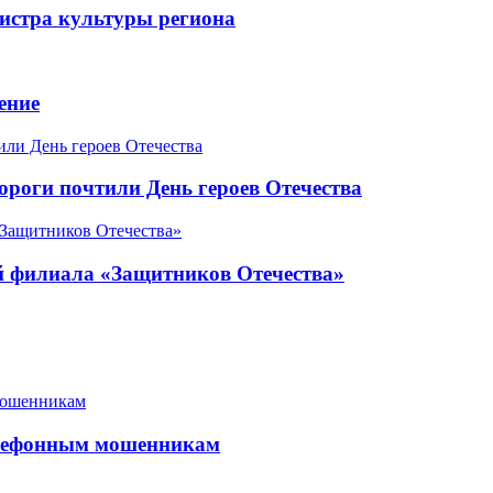
истра культуры региона
ение
роги почтили День героев Отечества
ой филиала «Защитников Отечества»
елефонным мошенникам