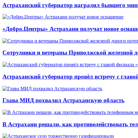
Астраханский губернатор наградил бывшего мин
«Добро.Центры» Астрахани получат новое оснащ
Сотрудники и ветераны Приволжской железной до
Астраханский губернатор провёл встречу с глав
Глава МИД похвалил Астраханскую область
В Астрахани решали, как противодействовать т