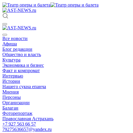
Все новости
Афиша
Блог редакции
Общество и власть
Культура
Экономика и бизнес
Факт и компромат
Интервью
Истории
Нашего сукна епанча
Мнения
Персоны
Организации
Балаган
Фоторепортаж
Православная Астрахань
+7 927 563 66 57
79275636657@yandex.ru