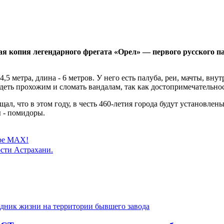
ая копия легендарного фрегата «Орел» — первого русского п
,5 метра, длина - 6 метров. У него есть палуба, реи, мачты, вн
ядеть прохожим и сломать вандалам, так как достопримечательно
л, что в этом году, в честь 460-летия города будут установлен
ы - помидоры.
ере MAX!
сти Астрахани.