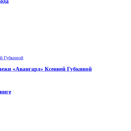
ода
одежи «Авангард» Ксенией Губкиной
ниге