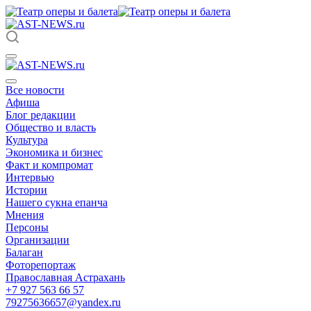
Все новости
Афиша
Блог редакции
Общество и власть
Культура
Экономика и бизнес
Факт и компромат
Интервью
Истории
Нашего сукна епанча
Мнения
Персоны
Организации
Балаган
Фоторепортаж
Православная Астрахань
+7 927 563 66 57
79275636657@yandex.ru