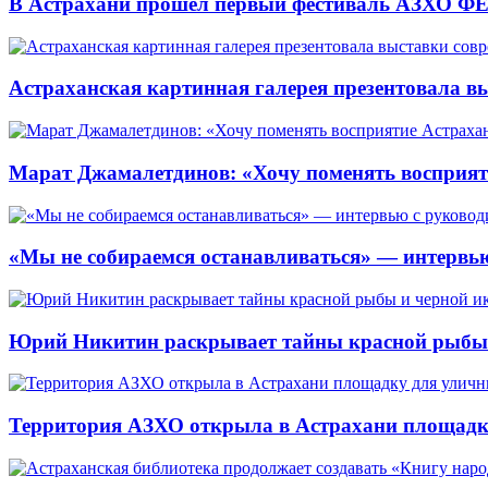
В Астрахани прошёл первый фестиваль АЗХО ФЕ
Астраханская картинная галерея презентовала вы
Марат Джамалетдинов: «Хочу поменять восприят
«Мы не собираемся останавливаться» — интервью
Юрий Никитин раскрывает тайны красной рыбы и
Территория АЗХО открыла в Астрахани площадк