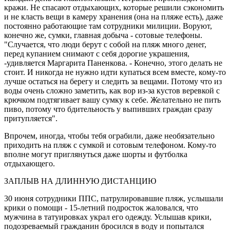
кражи. Не спасают отдыхающих, которые решили сэкономить
и не класть вещи в камеру хранения (она на пляже есть), даже
постоянно работающие там сотрудники милиции. Воруют,
конечно же, сумки, главная добыча - сотовые телефоны.
"Случается, что люди берут с собой на пляж много денег,
перед купанием снимают с себя дорогие украшения,
-удивляется Маргарита Паненкова. - Конечно, этого делать не
стоит. И никогда не нужно идти купаться всем вместе, кому-то
лучше остаться на берегу и следить за вещами. Потому что из
воды очень сложно заметить, как вор из-за кустов веревкой с
крючком подтягивает вашу сумку к себе. Желательно не пить
пиво, потому что бдительность у выпивших граждан сразу
притупляется".
Впрочем, иногда, чтобы тебя ограбили, даже необязательно
приходить на пляж с сумкой и сотовым телефоном. Кому-то
вполне могут приглянуться даже шорты и футболка
отдыхающего.
ЗАПЛЫВ НА ДЛИННУЮ ДИСТАНЦИЮ
30 июня сотрудники ППС, патрулировавшие пляж, услышали
крики о помощи - 15-летний подросток жаловался, что
мужчина в татуировках украл его одежду. Услышав крики,
подозреваемый гражданин бросился в воду и попытался