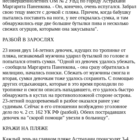
несовершеннолетних ОМ № 2 УВД по городу Астрахани
Маргарита Паненкова. - Он, конечно, очень испугался. Забрал
свою тещу вместе с дочкой с пляжа. Причем, когда бабушку
пытались поставить на ноги, у нее открылась сумка, и там
обнаружились еще две большие бутылки пива и несколько
свежих огурцов, которыми она закусывала".
РАЗБОЙ В ЗАРОСЛЯХ
23 июня двух 14-летних девочек, идущих по тропинке от
пляжа, незнакомый мужчина ударил бутылкой по голове и
попытался отнять сумки. "Одной из девочек удалось убежать,
- сообщила Маргарита Паненкова, - она сразу обратилась в
милицию, начались поиски. Сбежать от мужчины смогла и
вторая, сумки девочкам тоже удалось сохранить. С помощью
других отдыхающих, которые в это время проходили по
тропинке и смогли описать нападавшего, его удалось быстро
обнаружить в кустах на противоположной стороне острова.
23-летний подозреваемый в разбое оказался ранее уже
судимым. Сейчас в его отношении возбуждено уголовное
дело по ч. 2 ст. 162 УК РФ (разбой). Обеих пострадавших
девочек на "скорой помощи" увезли в больницу".
КРАЖИ НА ПЛЯЖЕ
Каждый день на главном пляже Астрахани происходят 3-4