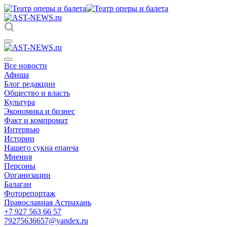
Все новости
Афиша
Блог редакции
Общество и власть
Культура
Экономика и бизнес
Факт и компромат
Интервью
Истории
Нашего сукна епанча
Мнения
Персоны
Организации
Балаган
Фоторепортаж
Православная Астрахань
+7 927 563 66 57
79275636657@yandex.ru