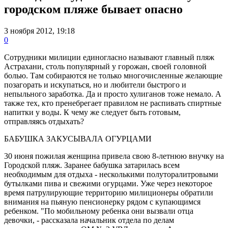
городском пляже бывает опасно
3 ноября 2012, 19:18
0
Сотрудники милиции единогласно называют главный пляж
Астрахани, столь популярный у горожан, своей головной
болью. Там собираются не только многочисленные желающие
позагорать и искупаться, но и любители быстрого и
непыльного заработка. Да и просто хулиганов тоже немало. А
также тех, кто пренебрегает правилом не распивать спиртные
напитки у воды. К чему же следует быть готовым,
отправляясь отдыхать?
БАБУШКА ЗАКУСЫВАЛА ОГУРЦАМИ
30 июня пожилая женщина привела свою 8-летнюю внучку на
Городской пляж. Заранее бабушка затарилась всем
необходимым для отдыха - несколькими полуторалитровыми
бутылками пива и свежими огурцами. Уже через некоторое
время патрулирующие территорию милиционеры обратили
внимания на пьяную пенсионерку рядом с купающимся
ребенком. "По мобильному ребенка они вызвали отца
девочки, - рассказала начальник отдела по делам