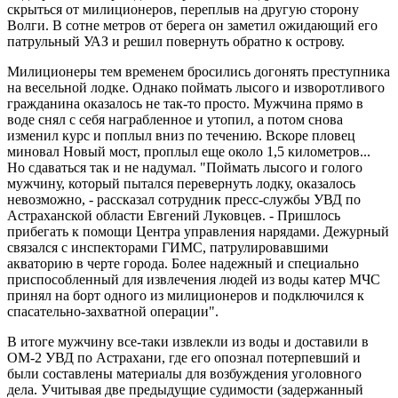
скрыться от милиционеров, переплыв на другую сторону
Волги. В сотне метров от берега он заметил ожидающий его
патрульный УАЗ и решил повернуть обратно к острову.
Милиционеры тем временем бросились догонять преступника
на весельной лодке. Однако поймать лысого и изворотливого
гражданина оказалось не так-то просто. Мужчина прямо в
воде снял с себя награбленное и утопил, а потом снова
изменил курс и поплыл вниз по течению. Вскоре пловец
миновал Новый мост, проплыл еще около 1,5 километров...
Но сдаваться так и не надумал. "Поймать лысого и голого
мужчину, который пытался перевернуть лодку, оказалось
невозможно, - рассказал сотрудник пресс-службы УВД по
Астраханской области Евгений Луковцев. - Пришлось
прибегать к помощи Центра управления нарядами. Дежурный
связался с инспекторами ГИМС, патрулировавшими
акваторию в черте города. Более надежный и специально
приспособленный для извлечения людей из воды катер МЧС
принял на борт одного из милиционеров и подключился к
спасательно-захватной операции".
В итоге мужчину все-таки извлекли из воды и доставили в
ОМ-2 УВД по Астрахани, где его опознал потерпевший и
были составлены материалы для возбуждения уголовного
дела. Учитывая две предыдущие судимости (задержанный