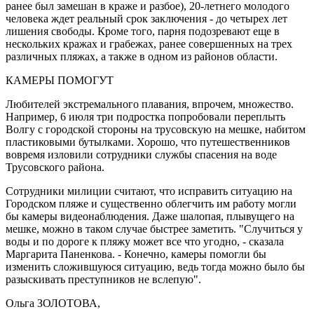
ранее был замешан в краже и разбое), 20-летнего молодого
человека ждет реальный срок заключения - до четырех лет
лишения свободы. Кроме того, парня подозревают еще в
нескольких кражах и грабежах, ранее совершенных на трех
различных пляжах, а также в одном из районов области.
КАМЕРЫ ПОМОГУТ
Любителей экстремального плавания, впрочем, множество.
Например, 6 июля три подростка попробовали переплыть
Волгу с городской стороны на трусовскую на мешке, набитом
пластиковыми бутылками. Хорошо, что путешественников
вовремя изловили сотрудники службы спасения на воде
Трусовского района.
Сотрудники милиции считают, что исправить ситуацию на
Городском пляже и существенно облегчить им работу могли
бы камеры видеонаблюдения. Даже шалопая, плывущего на
мешке, можно в таком случае быстрее заметить. "Случиться у
воды и по дороге к пляжу может все что угодно, - сказала
Маргарита Паненкова. - Конечно, камеры помогли бы
изменить сложившуюся ситуацию, ведь тогда можно было бы
разыскивать преступников не вслепую".
Ольга ЗОЛОТОВА,