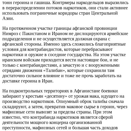
тонн героина и гашиша. Контрмеры наркодельцов выразились
в перераспределении потоков наркотиков, они стали активнее
использовать пограничные коридоры стран Центральной
Азии.
На протяженном участке границы афганской провинции
Нимроз с Пакистаном и Ираном не дислоцируются армейские
подразделения и не осуществляется должная охрана с
афганской стороны. Именно здесь сложились благоприятные
условия для контрабандистов, которые перебрасывают
наркотики и оружие в соседние государства. На этом участке
иранским войскам приходится вести настоящие бои, и не
только с контрабандистами, а зачастую и с вооруженными
отрядами движения «Талибан», которые сохранили там
достаточно сильное влияние и тоже не прочь заработать на
доставке героина в Иран.
На подконтрольных территориях в Афганистане боевики
забирают у крестьян «десятину» от урожая мака, идущего на
производство наркотиков. Опиумный оброк талибы сначала
складируют, а затем, превратив маковое сырье в героин, через
мафиозные сети вывозят за пределы страны. При этом
известно, что контрабанда наркотиков является сферой
деятельности мощного концерна организованной
преступности, мафиозных сетей и большая часть доходов