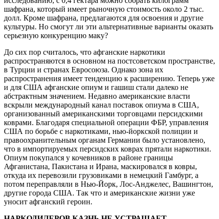
исследованию, с 0,4 гектара можно собрать килограмм
шафрана, который имеет рыночную стоимость около 2 тыс.
долл. Кроме шафрана, предлагаются для освоения и другие
культуры. Но смогут ли эти альтернативные варианты оказать
серьезную конкуренцию маку?
До сих пор считалось, что афганские наркотики
распространяются в основном на постсоветском пространстве,
в Турции и странах Евросоюза. Однако зона их
распространения имеет тенденцию к расширению. Теперь уже
и для США афганские опиум и гашиш стали далеко не
абстрактным значением. Недавно американские власти
вскрыли международный канал поставок опиума в США,
организованный американскими торговцами персидскими
коврами. Благодаря специальной операции ФБР, управления
США по борьбе с наркотиками, нью-йоркской полиции и
правоохранительным органам Германии было установлено,
что в импортируемых персидских коврах прятали наркотики.
Опиум покупался у кочевников в районе границы
Афганистана, Пакистана и Ирана, маскировался в ковры,
откуда их перевозили грузовиками в немецкий Гамбург, а
потом переправляли в Нью-Йорк, Лос-Анджелес, Вашингтон,
другие города США. Так что и американские жизни уже
уносит афганский героин.
НАРКОДИЛЕРОВ КАЗНЬ НЕ УСТРАШАЕТ