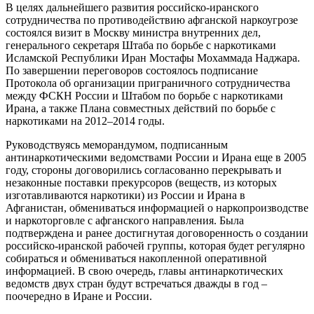
В целях дальнейшего развития российско-иранского
сотрудничества по противодействию афганской наркоугрозе
состоялся визит в Москву министра внутренних дел,
генерального секретаря Штаба по борьбе с наркотиками
Исламской Республики Иран Мостафы Мохаммада Наджара.
По завершении переговоров состоялось подписание
Протокола об организации приграничного сотрудничества
между ФСКН России и Штабом по борьбе с наркотиками
Ирана, а также Плана совместных действий по борьбе с
наркотиками на 2012–2014 годы.
Руководствуясь меморандумом, подписанным
антинаркотическими ведомствами России и Ирана еще в 2005
году, стороны договорились согласованно перекрывать и
незаконные поставки прекурсоров (веществ, из которых
изготавливаются наркотики) из России и Ирана в
Афганистан, обмениваться информацией о наркопроизводстве
и наркоторговле с афганского направления. Была
подтверждена и ранее достигнутая договоренность о создании
российско-иранской рабочей группы, которая будет регулярно
собираться и обмениваться накопленной оперативной
информацией. В свою очередь, главы антинаркотических
ведомств двух стран будут встречаться дважды в год –
поочередно в Иране и России.