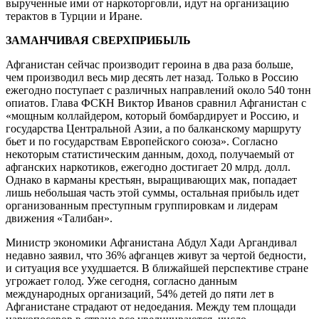
вырученные ими от наркоторговли, идут на организацию
терактов в Турции и Иране.
ЗАМАНЧИВАЯ СВЕРХПРИБЫЛЬ
Афганистан сейчас производит героина в два раза больше,
чем производил весь мир десять лет назад. Только в Россию
ежегодно поступает с различных направлений около 540 тонн
опиатов. Глава ФСКН Виктор Иванов сравнил Афганистан с
«мощным коллайдером, который бомбардирует и Россию, и
государства Центральной Азии, а по балканскому маршруту
бьет и по государствам Европейского союза». Согласно
некоторым статистическим данным, доход, получаемый от
афганских наркотиков, ежегодно достигает 20 млрд. долл.
Однако в карманы крестьян, выращивающих мак, попадает
лишь небольшая часть этой суммы, остальная прибыль идет
организованным преступным группировкам и лидерам
движения «Талибан».
Министр экономики Афганистана Абдул Хади Аргандивал
недавно заявил, что 36% афганцев живут за чертой бедности,
и ситуация все ухудшается. В ближайшей перспективе стране
угрожает голод. Уже сегодня, согласно данным
международных организаций, 54% детей до пяти лет в
Афганистане страдают от недоедания. Между тем площади