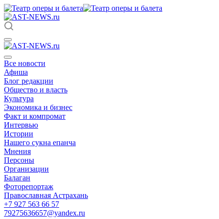
Все новости
Афиша
Блог редакции
Общество и власть
Культура
Экономика и бизнес
Факт и компромат
Интервью
Истории
Нашего сукна епанча
Мнения
Персоны
Организации
Балаган
Фоторепортаж
Православная Астрахань
+7 927 563 66 57
79275636657@yandex.ru