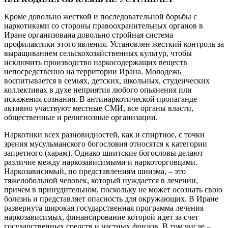
Кроме довольно жесткой и последовательной борьбы с
наркотиками со стороны правоохранительных органов в
Иране организована довольно стройная система
профилактики этого явления. Установлен жесткий контроль за
выращиванием сельскохозяйственных культур, чтобы
исключить производство наркосодержащих веществ
непосредственно на территории Ирана. Молодежь
воспитывается в семьях, детских, школьных, студенческих
коллективах в духе неприятия любого опьянения или
искажения сознания. В антинаркотической пропаганде
активно участвуют местные СМИ, все органы власти,
общественные и религиозные организации.
Наркотики всех разновидностей, как и спиртное, с точки
зрения мусульманского богословия относятся к категории
запретного (харам). Однако шиитские богословы делают
различие между наркозависимыми и наркоторговцами.
Наркозависимый, по представлениям шиизма, – это
тяжелобольной человек, который нуждается в лечении,
причем в принудительном, поскольку не может осознать свою
болезнь и представляет опасность для окружающих. В Иране
развернута широкая государственная программа лечения
наркозависимых, финансирование которой идет за счет
государственных средств и частных фондов. В том числе –