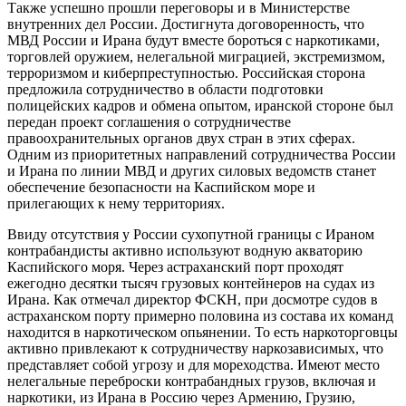
Также успешно прошли переговоры и в Министерстве
внутренних дел России. Достигнута договоренность, что
МВД России и Ирана будут вместе бороться с наркотиками,
торговлей оружием, нелегальной миграцией, экстремизмом,
терроризмом и киберпреступностью. Российская сторона
предложила сотрудничество в области подготовки
полицейских кадров и обмена опытом, иранской стороне был
передан проект соглашения о сотрудничестве
правоохранительных органов двух стран в этих сферах.
Одним из приоритетных направлений сотрудничества России
и Ирана по линии МВД и других силовых ведомств станет
обеспечение безопасности на Каспийском море и
прилегающих к нему территориях.
Ввиду отсутствия у России сухопутной границы с Ираном
контрабандисты активно используют водную акваторию
Каспийского моря. Через астраханский порт проходят
ежегодно десятки тысяч грузовых контейнеров на судах из
Ирана. Как отмечал директор ФСКН, при досмотре судов в
астраханском порту примерно половина из состава их команд
находится в наркотическом опьянении. То есть наркоторговцы
активно привлекают к сотрудничеству наркозависимых, что
представляет собой угрозу и для мореходства. Имеют место
нелегальные переброски контрабандных грузов, включая и
наркотики, из Ирана в Россию через Армению, Грузию,