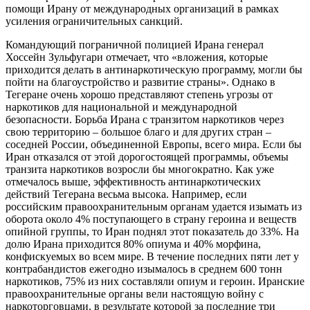
помощи Ирану от международных организаций в рамках
усиления ограничительных санкций.
Командующий пограничной полицией Ирана генерал
Хоссейн Зульфугари отмечает, что «вложения, которые
приходится делать в антинаркотическую программу, могли бы
пойти на благоустройство и развитие страны». Однако в
Тегеране очень хорошо представляют степень угрозы от
наркотиков для национальной и международной
безопасности. Борьба Ирана с транзитом наркотиков через
свою территорию – большое благо и для других стран –
соседней России, объединенной Европы, всего мира. Если бы
Иран отказался от этой дорогостоящей программы, объемы
транзита наркотиков возросли бы многократно. Как уже
отмечалось выше, эффективность антинаркотических
действий Тегерана весьма высока. Например, если
российским правоохранительным органам удается изымать из
оборота около 4% поступающего в страну героина и веществ
опийной группы, то Иран поднял этот показатель до 33%. На
долю Ирана приходится 80% опиума и 40% морфина,
конфискуемых во всем мире. В течение последних пяти лет у
контрабандистов ежегодно изымалось в среднем 600 тонн
наркотиков, 75% из них составляли опиум и героин. Иранские
правоохранительные органы вели настоящую войну с
наркоторговцами, в результате которой за последние три