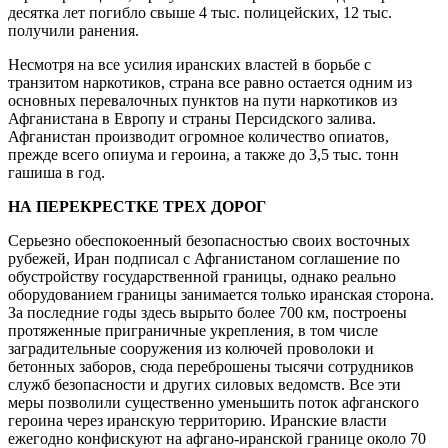
десятка лет погибло свыше 4 тыс. полицейских, 12 тыс.
получили ранения.
Несмотря на все усилия иранских властей в борьбе с
транзитом наркотиков, страна все равно остается одним из
основных перевалочных пунктов на пути наркотиков из
Афганистана в Европу и страны Персидского залива.
Афганистан производит огромное количество опиатов,
прежде всего опиума и героина, а также до 3,5 тыс. тонн
гашиша в год.
НА ПЕРЕКРЕСТКЕ ТРЕХ ДОРОГ
Серьезно обеспокоенный безопасностью своих восточных
рубежей, Иран подписал с Афганистаном соглашение по
обустройству государственной границы, однако реально
оборудованием границы занимается только иранская сторона.
За последние годы здесь вырыто более 700 км, построены
протяженные приграничные укрепления, в том числе
заградительные сооружения из колючей проволоки и
бетонных заборов, сюда переброшены тысячи сотрудников
служб безопасности и других силовых ведомств. Все эти
меры позволили существенно уменьшить поток афганского
героина через иранскую территорию. Иранские власти
ежегодно конфискуют на афгано-иранской границе около 70