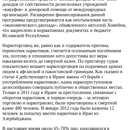
доходов от собственности религиозных учреждений
«вакуфов» и донорской помощи от международных
организаций. Расширение финансирования данной
программы предусматривается как неотъемлемая часть
«экономического джихада», объявленного аятоллой Хомейни,
что закреплено в нормативных документах и бюджете
Исламской Республики.
Наркоторговец же, равно как и содержатель притона,
перевозчик наркотиков, считается осознанным пособником
зла, поэтому в отношении него допустимы все меры
наказания вплоть до смертной казни. По приговору судов
показательно вешают наркоторговцев на подъемных кранах
лицом к афганской и пакистанской границам. Как сказано в
статье 4 действующего в Иране закона «О борьбе с
употреблением наркотиков», казнь наркопреступников
целесообразно совершать публично в общественных местах.
Только в 2011 году в Иране за преступления, связанные с
оборотом наркотиков, в первую очередь – за оптовую
торговлю и наркотранзит, были приговорены к смертной
казни 480 человек. В январе 2012 года были казнены 12
человек за попытку ввезти наркотики в Иран из
Азербайджана.
В настоящее время около 65–70% лиц, находящихся в