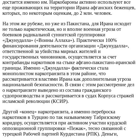
достается именно им. Наркобароны активно используют все
еще проживающих на территории Ирана афганских беженцев,
которых, по некоторым оценкам, до 2 млн. человек.
На этом же рубеже, но уже из Пакистана, для Ирана исходит
не только наркотическая, но и вполне военная угроза от
боевиков радикальной суннитской группировки
«Джунудалла» («Воины Аллаха»). Практически 100%
финансирования деятельности организации «Джунудалла»,
ответственной за убийства мирных жителей и
государственных чиновников, осуществляется за счет
контрабанды наркотиков на стыке афгано-пакистано-иранской
границы. Именно «Джундалла» фактически стала
монополистом наркотранзита в этом районе, что
рассматривается властями Ирана как дополнительная угроза
национальной безопасности. В связи с этим рассмотрение дел
о наркотранзите выведено из состава гражданского
судопроизводства и рассматривается в судах Корпуса стражей
исламской революции (КСИР).
Другой «конец» наркотранзита, а именно переброска
наркотиков в Турцию по так называемому Табризскому
коридору, осуществляется при активном участии курдской
оппозиционной группировки «Пежак», тесно связанной с
турецкой Рабочей партией Курдистана (РПК). Деньги,