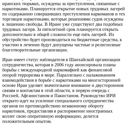
иранских тюрьмах, осуждены за преступления, связанные с
наркотиками. Планируется открытие новых трудовых лагерей
по содержанию совершивших преступления наркоманов и тех
торговцев наркотиками, которые решениями судов осуждены
к лишению свободы. В Иране уже существуют два подобных
трудовых лагеря. За пятилетний срок планируется открыть
дополнительно в общей сложности еще пять лагерей. Их
обустройство будет производиться на бюджетные средства, к
участию в лечении будут допущены частные и религиозные
благотворительные организации.
Иран имеет статус наблюдателя в Шанхайской организации
сотрудничества, которая в 2006 году анонсировала планы
борьбы с международной наркомафией как финансовой
опорой терроризма в мире. Параллельно с налаживанием
взаимодействия в борьбе с наркотиками на многосторонней
основе Иран уделяет значительное внимание и двусторонним
связям и контактам в этой области, в первую очередь с
Россией, Афганистаном и Пакистаном. Руководство ИРИ
открыто идет на усиление специального сотрудничества
органов по противодействию незаконному обороту
наркотиков, предоставляя в распоряжение иностранных
коллег свою оперативную информацию, делится
положительным опытом.