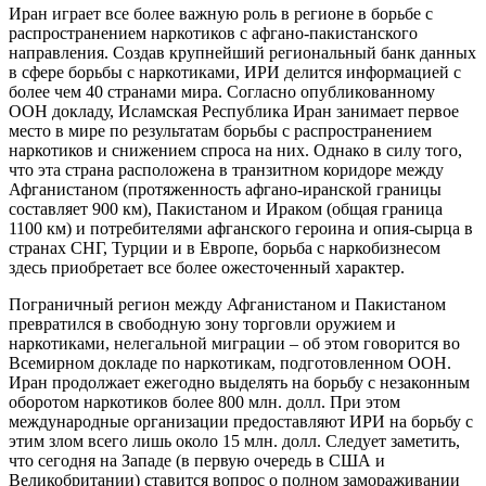
Иран играет все более важную роль в регионе в борьбе с
распространением наркотиков с афгано-пакистанского
направления. Создав крупнейший региональный банк данных
в сфере борьбы с наркотиками, ИРИ делится информацией с
более чем 40 странами мира. Согласно опубликованному
ООН докладу, Исламская Республика Иран занимает первое
место в мире по результатам борьбы с распространением
наркотиков и снижением спроса на них. Однако в силу того,
что эта страна расположена в транзитном коридоре между
Афганистаном (протяженность афгано-иранской границы
составляет 900 км), Пакистаном и Ираком (общая граница
1100 км) и потребителями афганского героина и опия-сырца в
странах СНГ, Турции и в Европе, борьба с наркобизнесом
здесь приобретает все более ожесточенный характер.
Пограничный регион между Афганистаном и Пакистаном
превратился в свободную зону торговли оружием и
наркотиками, нелегальной миграции – об этом говорится во
Всемирном докладе по наркотикам, подготовленном ООН.
Иран продолжает ежегодно выделять на борьбу с незаконным
оборотом наркотиков более 800 млн. долл. При этом
международные организации предоставляют ИРИ на борьбу с
этим злом всего лишь около 15 млн. долл. Следует заметить,
что сегодня на Западе (в первую очередь в США и
Великобритании) ставится вопрос о полном замораживании