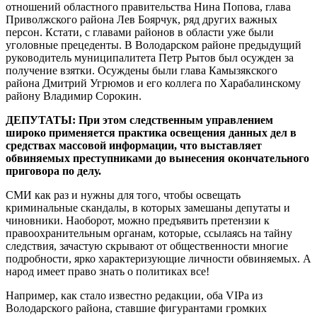
отношений областного правительства Нина Попова, глава
Приволжского района Лев Боярчук, ряд других важных
персон. Кстати, с главами районов в области уже были
уголовные прецеденты. В Володарском районе предыдущий
руководитель муниципалитета Петр Рытов был осужден за
получение взятки. Осуждены были глава Камызякского
района Дмитрий Угрюмов и его коллега по Харабалинскому
району Владимир Сорокин.
ДЕПУТАТЫ: При этом следственным управлением
широко применяется практика освещения данных дел в
средствах массовой информации, что выставляет
обвиняемых преступниками до вынесения окончательного
приговора по делу.
СМИ как раз и нужны для того, чтобы освещать
криминальные скандалы, в которых замешаны депутаты и
чиновники. Наоборот, можно предъявить претензии к
правоохранительным органам, которые, ссылаясь на тайну
следствия, зачастую скрывают от общественности многие
подробности, ярко характеризующие личности обвиняемых. А
народ имеет право знать о политиках все!
Например, как стало известно редакции, оба VIPа из
Володарского района, ставшие фигурантами громких