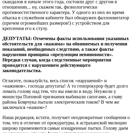
скандалов в начале этого года, состояли друг с другом в
отношениях... ну, скажем так, физиологически
противоестественного характера. У одного из них во время
обыска в служебном кабинете был обнаружен фаллоимитатор
(причем огромнейших размеров!) с устройством для
крепления его к стулу.
ДЕПУТАТЫ: Отмечены факты использования указанных
обстоятельств для «нажима» на обвиняемых и получения
показаний, необходимых следствию, а также факты
нарушения принципа «презумпции невиновности».
Нередки случаи, когда следственные мероприятия
проводятся с нарушением действующего
законодательства.
Огласите, пожалуйста, весь список «нарушений» и
«нажимов», господа депутаты! А то генпрокурор будет долго
ломать голову над тем, что вы имели в виду. Неужели у
министра Поповой признания выбивали сапогами, а главу
района Боярчука пытали электрическим током? В чем же
заключался «нажим»?
Наша редакция, кстати, получает неоднократные сообщения о
том, что в отличие от прокуратуры, в астраханской милиции
широко применяются самые изощренные пытки. Голову даем