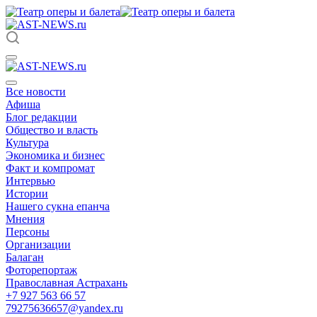
Все новости
Афиша
Блог редакции
Общество и власть
Культура
Экономика и бизнес
Факт и компромат
Интервью
Истории
Нашего сукна епанча
Мнения
Персоны
Организации
Балаган
Фоторепортаж
Православная Астрахань
+7 927 563 66 57
79275636657@yandex.ru