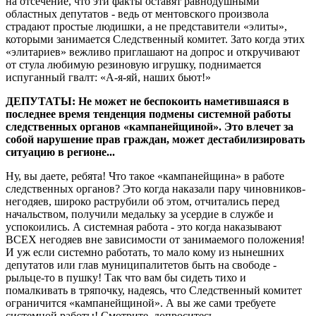
на отсечение, что эти факты оставят равнодушными
областных депутатов - ведь от ментовского произвола
страдают простые людишки, а не представители «элиты»,
которыми занимается Следственный комитет. Зато когда этих
«элитариев» вежливо приглашают на допрос и откручивают
от стула любимую резиновую игрушку, поднимается
испуганный гвалт: «А-я-яй, наших бьют!»
ДЕПУТАТЫ: Не может не беспокоить наметившаяся в
последнее время тенденция подмены системной работы
следственных органов «кампанейщиной». Это влечет за
собой нарушение прав граждан, может дестабилизировать
ситуацию в регионе...
Ну, вы даете, ребята! Что такое «кампанейщина» в работе
следственных органов? Это когда наказали пару чиновников-
негодяев, широко раструбили об этом, отчитались перед
начальством, получили медальку за усердие в службе и
успокоились. А системная работа - это когда наказывают
ВСЕХ негодяев вне зависимости от занимаемого положения!
И уж если системно работать, то мало кому из нынешних
депутатов или глав муниципалитетов быть на свободе -
рыльце-то в пушку! Так что вам бы сидеть тихо и
помалкивать в тряпочку, надеясь, что Следственный комитет
ограничится «кампанейщиной». А вы же сами требуете
системной работы! Смотрите, допроситесь...