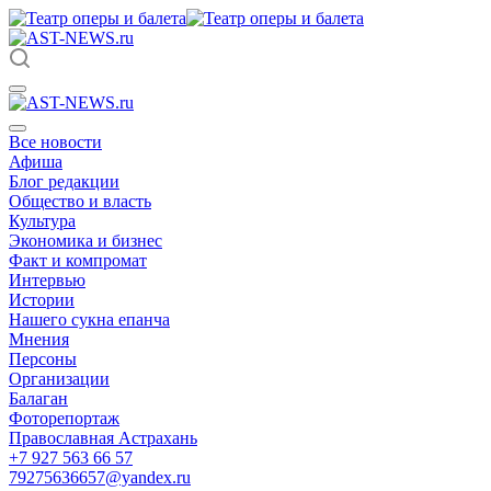
Все новости
Афиша
Блог редакции
Общество и власть
Культура
Экономика и бизнес
Факт и компромат
Интервью
Истории
Нашего сукна епанча
Мнения
Персоны
Организации
Балаган
Фоторепортаж
Православная Астрахань
+7 927 563 66 57
79275636657@yandex.ru