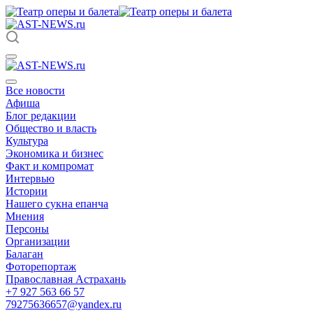
Все новости
Афиша
Блог редакции
Общество и власть
Культура
Экономика и бизнес
Факт и компромат
Интервью
Истории
Нашего сукна епанча
Мнения
Персоны
Организации
Балаган
Фоторепортаж
Православная Астрахань
+7 927 563 66 57
79275636657@yandex.ru