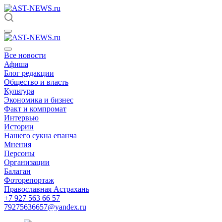
Все новости
Афиша
Блог редакции
Общество и власть
Культура
Экономика и бизнес
Факт и компромат
Интервью
Истории
Нашего сукна епанча
Мнения
Персоны
Организации
Балаган
Фоторепортаж
Православная Астрахань
+7 927 563 66 57
79275636657@yandex.ru