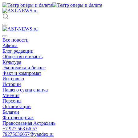
Все новости
Афиша
Блог редакции
Общество и власть
Культура
Экономика и бизнес
Факт и компромат
Интервью
Истории
Нашего сукна епанча
Мнения
Персоны
Организации
Балаган
Фоторепортаж
Православная Астрахань
+7 927 563 66 57
79275636657@yandex.ru