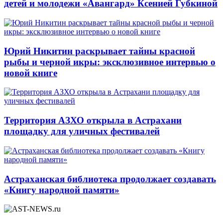
детей и молодежи «Авангард» Ксенией Губкиной
Юрий Никитин раскрывает тайны красной
рыбы и черной икры: эксклюзивное интервью о
новой книге
Территория АЗХО открыла в Астрахани
площадку для уличных фестивалей
Астраханская библиотека продолжает создавать
«Книгу народной памяти»