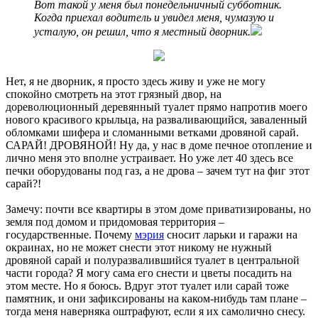
Вот такой у меня был понедельничный субботник.
Когда приехал водитель и увидел меня, чумазую и
усталую, он решил, что я местный дворник.
Нет, я не дворник, я просто здесь живу и уже не могу
спокойно смотреть на этот грязный двор, на
дореволюционный деревянный туалет прямо напротив моего
нового красивого крыльца, на разваливающийся, заваленный
обломками шифера и сломанными ветками дровяной сарай.
САРАЙ! ДРОВЯНОЙ! Ну да, у нас в доме печное отопление и
лично меня это вполне устраивает. Но уже лет 40 здесь все
печки оборудованы под газ, а не дрова – зачем тут на фиг этот
сарай?!
Замечу: почти все квартиры в этом доме приватизированы, но
земля под домом и придомовая территория –
государственные. Почему
мэрия
сносит ларьки и гаражи на
окраинах, но не может снести этот никому не нужный
дровяной сарай и полуразвалившийся туалет в центральной
части города? Я могу сама его снести и цветы посадить на
этом месте. Но я боюсь. Вдруг этот туалет или сарай тоже
памятник, и они зафиксированы на каком-нибудь там плане –
тогда меня наверняка оштрафуют, если я их самолично снесу.