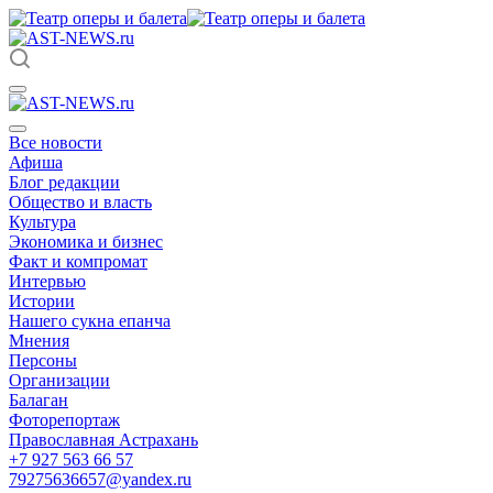
Все новости
Афиша
Блог редакции
Общество и власть
Культура
Экономика и бизнес
Факт и компромат
Интервью
Истории
Нашего сукна епанча
Мнения
Персоны
Организации
Балаган
Фоторепортаж
Православная Астрахань
+7 927 563 66 57
79275636657@yandex.ru