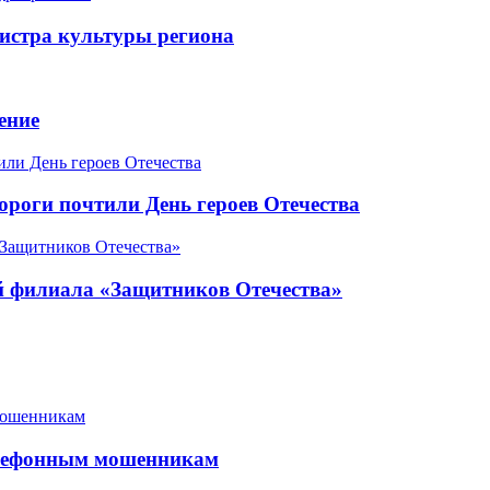
истра культуры региона
ение
роги почтили День героев Отечества
ой филиала «Защитников Отечества»
елефонным мошенникам