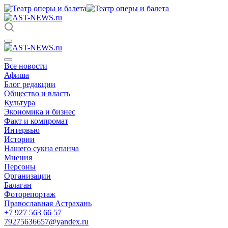
Все новости
Афиша
Блог редакции
Общество и власть
Культура
Экономика и бизнес
Факт и компромат
Интервью
Истории
Нашего сукна епанча
Мнения
Персоны
Организации
Балаган
Фоторепортаж
Православная Астрахань
+7 927 563 66 57
79275636657@yandex.ru