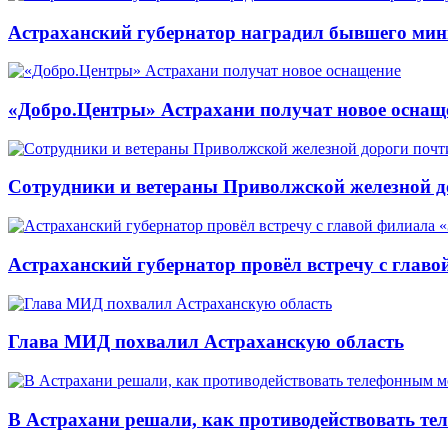
Астраханский губернатор наградил бывшего мин
«Добро.Центры» Астрахани получат новое оснащ
Сотрудники и ветераны Приволжской железной до
Астраханский губернатор провёл встречу с глав
Глава МИД похвалил Астраханскую область
В Астрахани решали, как противодействовать т