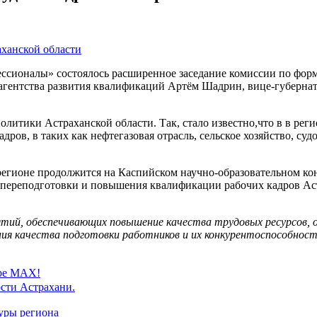
ессионалы» состоялось расширенное заседание комиссии по фо
агентства развития квалификаций Артём Шадрин, вице-губернат
политики Астраханской области.
Так, стало известно,что в в ре
ров, в таких как нефтегазовая отрасль, сельское хозяйство, су
гионе продолжится на Каспийском научно-образовательном конгр
, переподготовки и повышения квалификации рабочих кадров Аст
ятий, обеспечивающих повышение качества трудовых ресурсов, 
ения качества подготовки работников и их конкурентоспособност
ере MAX!
сти Астрахани.