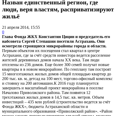
Назван единственный регион, где
люди, веря властям, расприватизируют
жильё
21 апреля 2014, 15:55
0
Глава Фонда ЖКХ Константин Цицин и председатель его
набсовета Сергей Степашин посетили Астрахань. Они
осмотрели строящиеся микрорайоны города и области.
Первым объектом их посещения стал квартал в центре
Астрахани, где за счёт средств инвестора ведется расселение
жителей деревянных домов начала XX века. Там люди
отселены из 236 домов. Еще более 300 семей получат новые
квартиры в в новом микрорайоне.
По генплану там построят
15 многоэтажных жилых домов общей площадью квартир до
200 тыс. кв. м, детсад на 100 мест, торгово-офисный комплекс
и стоянку на 200 автомашин.К 2016 году планируется
завершить и масштабный проект микрорайона в поселке
Началово Приволжского района. Там появятся 12
трехэтажных жилых домов в 14,5 тыс. кв. метров. Объем
инвестиций – 435 млн рублей (строительство ведется за счёт
Фонда ЖКХ», бюджета Астраханской области и
муниципального образования «Приволжский район». «Район
можно сделать типовым примером для всей страны, молодец