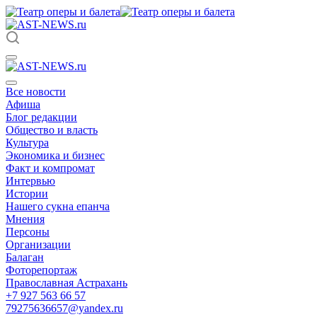
Все новости
Афиша
Блог редакции
Общество и власть
Культура
Экономика и бизнес
Факт и компромат
Интервью
Истории
Нашего сукна епанча
Мнения
Персоны
Организации
Балаган
Фоторепортаж
Православная Астрахань
+7 927 563 66 57
79275636657@yandex.ru