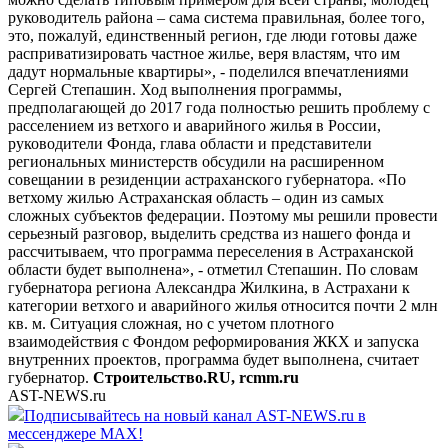
руководитель района – сама система правильная, более того,
это, пожалуй, единственный регион, где люди готовы даже
расприватизировать частное жилье, веря властям, что им
дадут нормальные квартиры», - поделился впечатлениями
Сергей Степашин. Ход выполнения программы,
предполагающей до 2017 года полностью решить проблему с
расселением из ветхого и аварийного жилья в России,
руководители Фонда, глава области и представители
региональных министерств обсудили на расширенном
совещании в резиденции астраханского губернатора. «По
ветхому жилью Астраханская область – один из самых
сложных субъектов федерации. Поэтому мы решили провести
серьезный разговор, выделить средства из нашего фонда и
рассчитываем, что программа переселения в Астраханской
области будет выполнена», - отметил Степашин. По словам
губернатора региона Александра Жилкина, в Астрахани к
категории ветхого и аварийного жилья относится почти 2 млн
кв. м. Ситуация сложная, но с учетом плотного
взаимодействия с Фондом реформирования ЖКХ и запуска
внутренних проектов, программа будет выполнена, считает
губернатор.
Строительство.RU, rcmm.ru
AST-NEWS.ru
Подписывайтесь на новый канал AST-NEWS.ru в
мессенджере MAX!