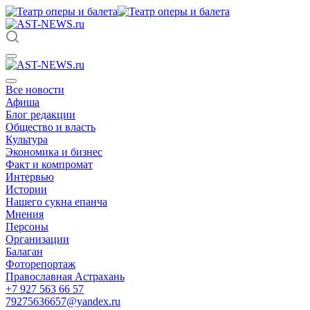
Все новости
Афиша
Блог редакции
Общество и власть
Культура
Экономика и бизнес
Факт и компромат
Интервью
Истории
Нашего сукна епанча
Мнения
Персоны
Организации
Балаган
Фоторепортаж
Православная Астрахань
+7 927 563 66 57
79275636657@yandex.ru