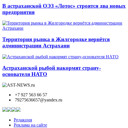
В астраханской ОЭЗ «Лотос» строятся два новых
предприятия
Территория рынка в Жилгородке вернётся
администрации Астрахани
Астраханской рыбой накормят страну-
основателя НАТО
+7 927 563 66 57
79275636657@yandex.ru
Редакция
Реклама на сайте