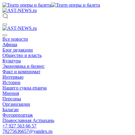
Все новости
Афиша
Блог редакции
Общество и власть
Культура
Экономика и бизнес
Факт и компромат
Интервью
Истории
Нашего сукна епанча
Мнения
Персоны
Организации
Балаган
Фоторепортаж
Православная Астрахань
+7 927 563 66 57
79275636657@yandex.ru