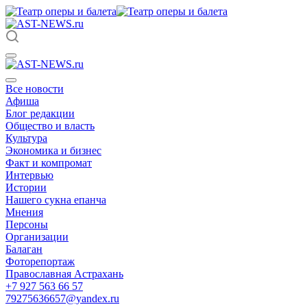
Все новости
Афиша
Блог редакции
Общество и власть
Культура
Экономика и бизнес
Факт и компромат
Интервью
Истории
Нашего сукна епанча
Мнения
Персоны
Организации
Балаган
Фоторепортаж
Православная Астрахань
+7 927 563 66 57
79275636657@yandex.ru