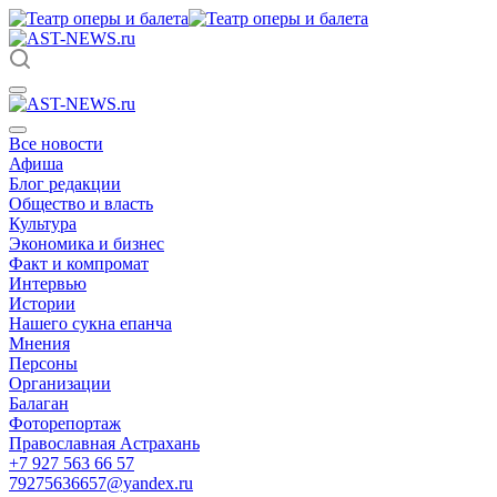
Все новости
Афиша
Блог редакции
Общество и власть
Культура
Экономика и бизнес
Факт и компромат
Интервью
Истории
Нашего сукна епанча
Мнения
Персоны
Организации
Балаган
Фоторепортаж
Православная Астрахань
+7 927 563 66 57
79275636657@yandex.ru