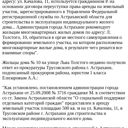
адресу: ул. Качалова, 11, используется гражданином Р. на
основании договора переуступки права аренды на земельный
участок, зарегистрированного в Управлении Федеральной
регистрационной службы по Астраханской области для
строительства и эксплуатации индивидуального жилого
дома... Администрация города Астрахани рекомендует
жильцам многоквартирных жилых домов по адресу: Л.
Толстого, 10, обратиться в орган местного самоуправления о
формировании земельного участка, на котором расположены
многоквартирные жилые дома, в результате чего решатся все
взаимные споры".
Жильцы дома № 10 на улице Льва Толстого недавно получили
ответ из прокуратуры Tpycoвскoro района г. Астрахани,
подписанный прокурором района, юристом 1 класса
Елизаровым А.А.:
"Как установлено, постановлением администрации города
Астрахани от 25.09.2008 № 3716 гражданке М. в соответствии
со ст. Закона Астраханской области "О социальной поддержке
отдельных категорий граждан" предоставлен в аренду
земельный участок площадью 500 кв. м на ул. Качалова, 11, в
Трусовском районе г. Астрахани для строительства и
эксплуатации индивидуального жилого дома.