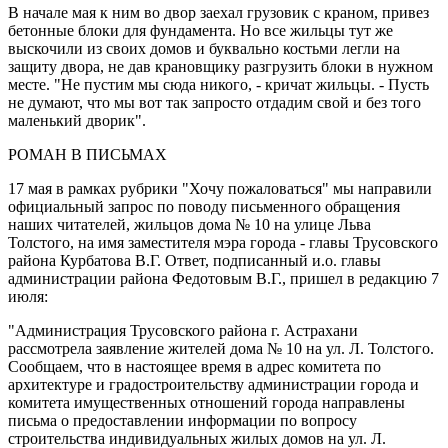
В начале мая к ним во двор заехал грузовик с краном, привез
бетонные блоки для фундамента. Но все жильцы тут же
выскочили из своих домов и буквально костьми легли на
защиту двора, не дав крановщику разгрузить блоки в нужном
месте. "Не пустим мы сюда никого, - кричат жильцы. - Пусть
не думают, что мы вот так запросто отдадим свой и без того
маленький дворик".
РОМАН В ПИСЬМАХ
17 мая в рамках рубрики "Хочу пожаловаться" мы направили
официальный запрос по поводу письменного обращения
наших читателей, жильцов дома № 10 на улице Льва
Толстого, на имя заместителя мэра города - главы Трусовского
района Курбатова В.Г. Ответ, подписанный и.о. главы
администрации района Федотовым В.Г., пришел в редакцию 7
июля:
"Администрация Трусовского района г. Астрахани
рассмотрела заявление жителей дома № 10 на ул. Л. Толстого.
Сообщаем, что в настоящее время в адрес комитета по
архитектуре и градостроительству администрации города и
комитета имущественных отношений города направлены
письма о предоставлении информации по вопросу
строительства индивидуальных жилых домов на ул. Л.