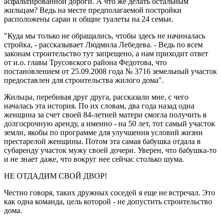
асфальтированной дороги. А что же делать остальным
жильцам? Ведь на месте предполагаемой постройки
расположены сараи и общие туалеты на 24 семьи.
"Куда мы только не обращались, чтобы здесь не начиналась
стройка, - рассказывает Людмила Лебедева. - Ведь по всем
законам строительство тут запрещено, а нам приходит ответ
от и.о. главы Трусовского района Федотова, что
постановлением от 25.09.2008 года № 3716 земельный участок
предоставлен для строительства жилого дома".
Жильцы, перебивая друг друга, рассказали мне, с чего
началась эта история. По их словам, два года назад одна
женщина за счет своей 84-летней матери смогла получить в
долгосрочную аренду, а именно - на 50 лет, тот самый участок
земли, якобы по программе для улучшения условий жизни
престарелой женщины. Потом эта самая бабушка отдала в
субаренду участок мужу своей дочери. Уверен, что бабушка-то
и не знает даже, что вокруг нее сейчас столько шума.
НЕ ОТДАДИМ СВОЙ ДВОР!
Честно говоря, таких дружных соседей я еще не встречал. Это
как одна команда, цель которой - не допустить строительство
дома.