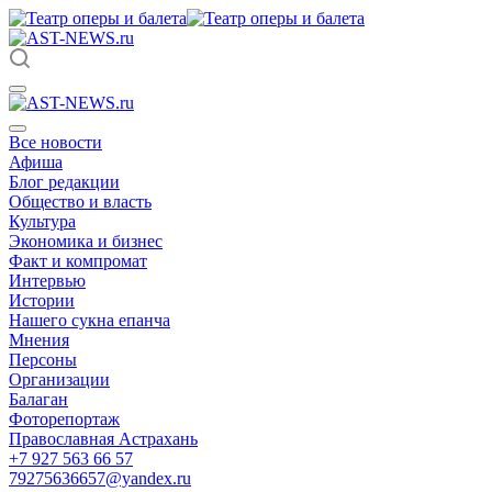
Все новости
Афиша
Блог редакции
Общество и власть
Культура
Экономика и бизнес
Факт и компромат
Интервью
Истории
Нашего сукна епанча
Мнения
Персоны
Организации
Балаган
Фоторепортаж
Православная Астрахань
+7 927 563 66 57
79275636657@yandex.ru