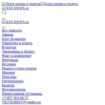
Все новости
Афиша
Блог редакции
Общество и власть
Культура
Экономика и бизнес
Факт и компромат
Интервью
Истории
Нашего сукна епанча
Мнения
Персоны
Организации
Балаган
Фоторепортаж
Православная Астрахань
+7 927 563 66 57
79275636657@yandex.ru