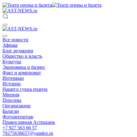
Все новости
Афиша
Блог редакции
Общество и власть
Культура
Экономика и бизнес
Факт и компромат
Интервью
Истории
Нашего сукна епанча
Мнения
Персоны
Организации
Балаган
Фоторепортаж
Православная Астрахань
+7 927 563 66 57
79275636657@yandex.ru