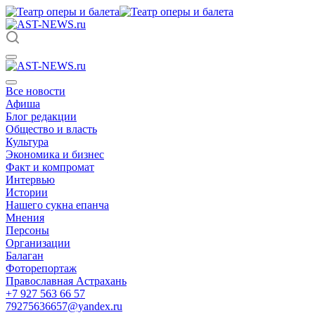
Все новости
Афиша
Блог редакции
Общество и власть
Культура
Экономика и бизнес
Факт и компромат
Интервью
Истории
Нашего сукна епанча
Мнения
Персоны
Организации
Балаган
Фоторепортаж
Православная Астрахань
+7 927 563 66 57
79275636657@yandex.ru