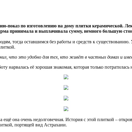
кцию-показ по изготовлению на дому плитки керамической. Л
ирма принимала и выплачивала сумму, немного большую стои
юдям, тогда оставшимся без работы и средств к существованию.
литкой.
яснил, что это удобно для тех, кто живёт в частных домах и име
оту нарвалась её хорошая знакомая, которая только потратилась 
й, а ещё она очень недолговечная. История с этой плиткой – отк
иткой, портящей вид Астрахани.