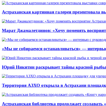
Астраханская картинная галерея презентовала вы
Марат Джамалетдинов: «Хочу поменять восприят
«Мы не собираемся останавливаться» — интервью
Юрий Никитин раскрывает тайны красной рыбы и
Территория АЗХО открыла в Астрахани площадк
Астраханская библиотека продолжает создавать 