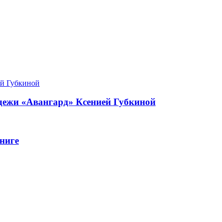
одежи «Авангард» Ксенией Губкиной
ниге