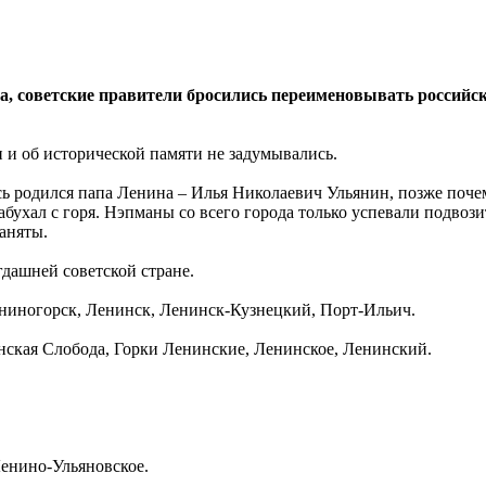
ода, советские правители бросились переименовывать российс
 и об исторической памяти не задумывались.
есь родился папа Ленина – Илья Николаевич Ульянин, позже поч
абухал с горя. Нэпманы со всего города только успевали подвоз
аняты.
гдашней советской стране.
ениногорск, Ленинск, Ленинск-Кузнецкий, Порт-Ильич.
нская Слобода, Горки Ленинские, Ленинское, Ленинский.
енино-Ульяновское.