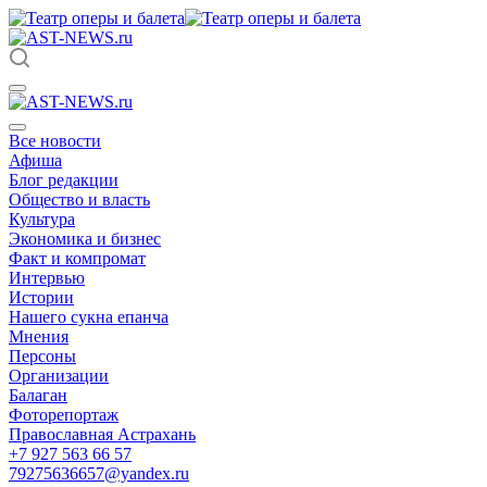
Все новости
Афиша
Блог редакции
Общество и власть
Культура
Экономика и бизнес
Факт и компромат
Интервью
Истории
Нашего сукна епанча
Мнения
Персоны
Организации
Балаган
Фоторепортаж
Православная Астрахань
+7 927 563 66 57
79275636657@yandex.ru