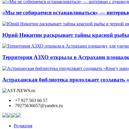
«Мы не собираемся останавливаться» — интервью
Юрий Никитин раскрывает тайны красной рыбы и
Территория АЗХО открыла в Астрахани площадк
Астраханская библиотека продолжает создавать 
+7 927 563 66 57
79275636657@yandex.ru
Редакция