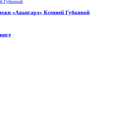
одежи «Авангард» Ксенией Губкиной
ниге