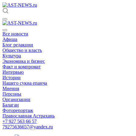
Все новости
Афиша
Блог редакции
Общество и власть
Культура
Экономика и бизнес
Факт и компромат
Интервью
Истории
Нашего сукна епанча
Мнения
Персоны
Организации
Балаган
Фоторепортаж
Православная Астрахань
+7 927 563 66 57
79275636657@yandex.ru