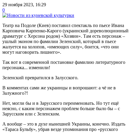
29 ноября 2023, 16:29
0
Театр на Подоле (Киев) поставил спектакль по пьесе Ивана
Карповича Карпенко-Карого (украинский дореволюционный
драматург с Херсона родом) «Хозяин». Там есть персонаж –
ушлый эконом по фамилии Зеленский, который в пьесе
жалуется на холопов, «имеющих силу», боится, «что они
могут наговорить лишнего».
Так вот в современной постановке фамилию литературного
персонажа... изменили!
Зеленский превратился в Залусского.
В комментах сами же украинцы и вопрошают: а чё не в
Залужного?!
Нет, могли бы и в Зарусского переименовать. Но тут ещё
неясно, с каким персонажем проблем больше было бы – с
Зарусским или с Зеленским.
А вообще – это в духе нынешней Украины, конечно. Издать
«Тараса Бульбу», убрав везде упоминания про «русского