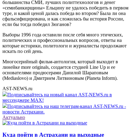
большинства СМИ, лучших политтехнологов и денег
«семибанкирщины» Ельцину не удалось победить в первом
туре, и какой ценой далась победа во втором? Была ли она
сфальсифицирована, и как сложилась бы история России,
если бы тогда победил Зюганов?
Выборы 1996 года оставили после себя много этических,
политических и профессиональных вопросов, ответы на
которые историки, политологи и журналисты продолжают
искать по сей день.
Многосерийный фильм-антология, который выходит в
линейке more originals, создается студией Line Up и ее
основателями продюсерами Данилой Шараповым
(Mediaslovo) и Дмитрием Литвиновым (Planeta Inform).
AST-NEWS.ru
Подписывайтесь на новый канал AST-NEWS.ru в
мессенджере MAX!
Подписывайтесь на наш телеграм-канал AST-NEWS.ru -
новости Астрахани.
Актуально
Куда пойти в Астрахани на выходные