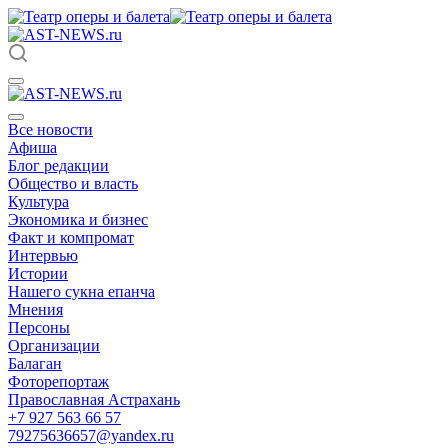
Все новости
Афиша
Блог редакции
Общество и власть
Культура
Экономика и бизнес
Факт и компромат
Интервью
Истории
Нашего сукна епанча
Мнения
Персоны
Организации
Балаган
Фоторепортаж
Православная Астрахань
+7 927 563 66 57
79275636657@yandex.ru