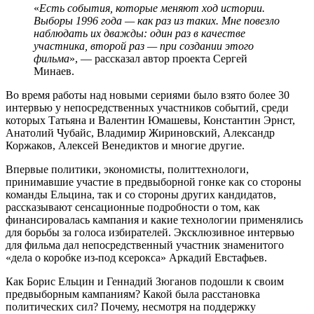
«
Есть события, которые меняют ход истории.
Выборы 1996 года — как раз из таких. Мне повезло
наблюдать их дважды: один раз в качестве
участника, второй раз — при создании этого
фильма
», — рассказал автор проекта Сергей
Минаев.
Во время работы над новыми сериями было взято более 30
интервью у непосредственных участников событий, среди
которых Татьяна и Валентин Юмашевы, Константин Эрнст,
Анатолий Чубайс, Владимир Жириновский, Александр
Коржаков, Алексей Венедиктов и многие другие.
Впервые политики, экономисты, политтехнологи,
принимавшие участие в предвыборной гонке как со стороны
команды Ельцина, так и со стороны других кандидатов,
рассказывают сенсационные подробности о том, как
финансировалась кампания и какие технологии применялись
для борьбы за голоса избирателей. Эксклюзивное интервью
для фильма дал непосредственный участник знаменитого
«дела о коробке из-под ксерокса» Аркадий Евстафьев.
Как Борис Ельцин и Геннадий Зюганов подошли к своим
предвыборным кампаниям? Какой была расстановка
политических сил? Почему, несмотря на поддержку