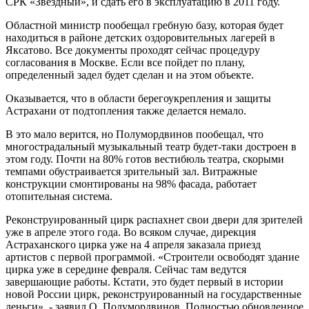
СРК «Звездный», и сдать его в эксплуатацию в 2011 году.
Областной министр пообещал гребную базу, которая будет
находиться в районе детских оздоровительных лагерей в
Яксатово. Все документы проходят сейчас процедуру
согласования в Москве. Если все пойдет по плану,
определенный задел будет сделан и на этом объекте.
Оказывается, что в области берегоукрепления и защиты
Астрахани от подтопления также делается немало.
В это мало верится, но Полумордвинов пообещал, что
многострадальный музыкальный театр будет-таки достроен в
этом году. Почти на 80% готов вестибюль театра, скорыми
темпами обустраивается зрительный зал. Витражные
конструкции смонтированы на 98% фасада, работает
отопительная система.
Реконструированный цирк распахнет свои двери для зрителей
уже в апреле этого года. Во всяком случае, дирекция
Астраханского цирка уже на 4 апреля заказала приезд
артистов с первой программой. «Строители освободят здание
цирка уже в середине февраля. Сейчас там ведутся
завершающие работы. Кстати, это будет первый в истории
новой России цирк, реконструированный на государственные
деньги», - заявил О. Полумордвинов. Полностью обновленное