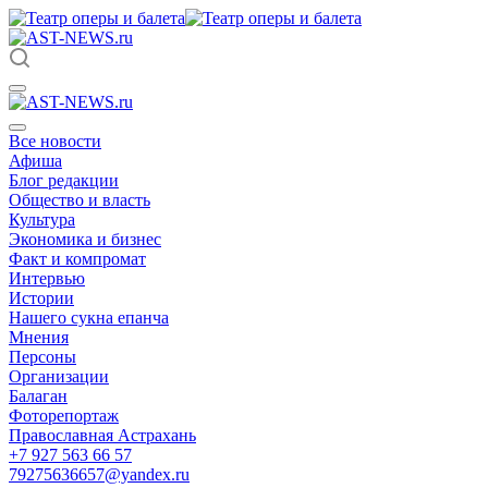
Все новости
Афиша
Блог редакции
Общество и власть
Культура
Экономика и бизнес
Факт и компромат
Интервью
Истории
Нашего сукна епанча
Мнения
Персоны
Организации
Балаган
Фоторепортаж
Православная Астрахань
+7 927 563 66 57
79275636657@yandex.ru