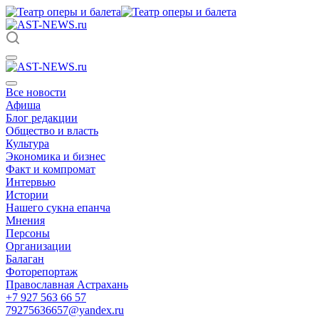
Все новости
Афиша
Блог редакции
Общество и власть
Культура
Экономика и бизнес
Факт и компромат
Интервью
Истории
Нашего сукна епанча
Мнения
Персоны
Организации
Балаган
Фоторепортаж
Православная Астрахань
+7 927 563 66 57
79275636657@yandex.ru