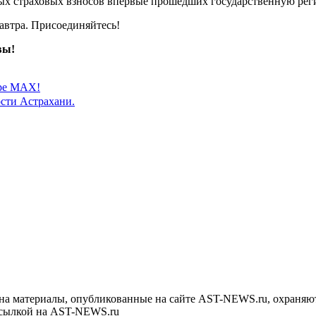
льных страховых взносов впервые прошедших государственную р
автра. Присоединяйтесь!
вы!
ере MAX!
сти Астрахани.
на материалы, опубликованные на сайте AST-NEWS.ru, охраняют
ссылкой на AST-NEWS.ru