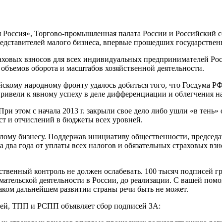
Россия», Торгово-промышленная палата России и Российский 
редставителей малого бизнеса, впервые прошедших государстве
аховых взносов для всех индивидуальных предпринимателей Росс
 объемов оборота и масштабов хозяйственной деятельности.
ому народному фронту удалось добиться того, что Госдума РФ 
ивели к явному успеху в деле дифференциации и облегчения на
 При этом с начала 2013 г. закрыли свое дело либо ушли «в тен
ст и отчислений в бюджеты всех уровней.
лому бизнесу. Поддержав инициативу общественности, председа
 два года от уплаты всех налогов и обязательных страховых в
ственный контроль не должен ослабевать. 100 тысяч подписей г
ательской деятельности в России, до реализации. С вашей пом
каком дальнейшем развитии страны речи быть не может.
ией, ТПП и РСПП объявляет сбор подписей ЗА: