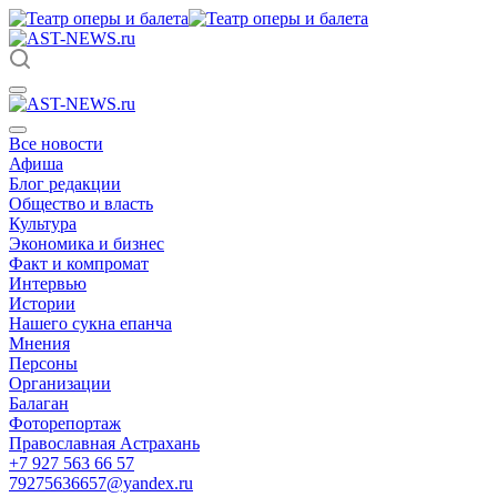
Все новости
Афиша
Блог редакции
Общество и власть
Культура
Экономика и бизнес
Факт и компромат
Интервью
Истории
Нашего сукна епанча
Мнения
Персоны
Организации
Балаган
Фоторепортаж
Православная Астрахань
+7 927 563 66 57
79275636657@yandex.ru