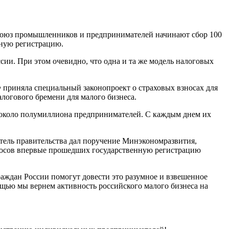
союз промышленников и предпринимателей начинают сбор 100
нную регистрацию.
ии. При этом очевидно, что одна и та же модель налоговых
приняла специальный законопроект о страховых взносах для
логового бремени для малого бизнеса.
ь» около полумиллиона предпринимателей. С каждым днем их
тель правительства дал поручение Минэкономразвития,
зносов впервые прошедших государственную регистрацию
раждан России помогут довести это разумное и взвешенное
ощью мы вернем активность российского малого бизнеса на