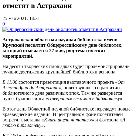
отметят в Астрахани
25 мая 2021, 14:31
0
Астраханская областная научная библиотека имени
Крупской посвятит Общероссийскому дню библиотек,
который отмечается 27 мая, ряд тематических
мероприятий.
На десяти творческих площадках будет продемонстрированы
лучшие достижения крупнейшей библиотеки региона.
В 11.00
состоится презентация выставочного проекта
«От
Александрии до Астрахани»
, повествующего о развитии
библиотечного дела различных эпох. Там же развернётся
пункт буккроссинга
«Превратим весь мир в библиотеку»
.
В этот день Областной научной библиотеке передадут новые
краеведческие издания. В центральном фойе посетителей
встретят выставка
«Книга ищет читателя»
и фотозона
«Я
люблю библиотеку»
.
В 12.00
в конференц-зале презентуют роман «Плаха да