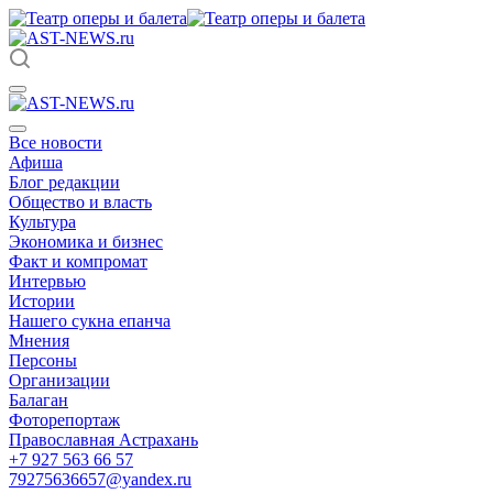
Все новости
Афиша
Блог редакции
Общество и власть
Культура
Экономика и бизнес
Факт и компромат
Интервью
Истории
Нашего сукна епанча
Мнения
Персоны
Организации
Балаган
Фоторепортаж
Православная Астрахань
+7 927 563 66 57
79275636657@yandex.ru