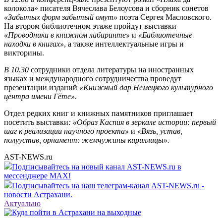
колокола» писателя Вячеслава Белоусова и сборник сонетов
«Забытых форм забытый омут»
поэта Сергея Масловского.
На втором библиотечном этаже пройдут выставки
«Проводники в книжном лабиринте»
и
«Библиотечные
находки в книгах»
, а также интеллектуальные игры и
викторины.
В 10.30
сотрудники отдела литературы на иностранных
языках и международного сотрудничества проведут
презентации изданий
«Книжный дар Немецкого культурного
центра имени Гёте»
.
Отдел редких книг и книжных памятников приглашает
посетить выставки
: «Образ Каспия в зеркале истории: первый
шаг к реализации научного проекта»
и
«Вязь, устав,
полуустав, орнамент: жемчужины кириллицы».
AST-NEWS.ru
Подписывайтесь на новый канал AST-NEWS.ru в
мессенджере MAX!
Подписывайтесь на наш телеграм-канал AST-NEWS.ru -
новости Астрахани.
Актуально