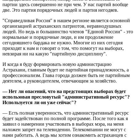
партии здесь совершенно не при чем. У нас партий вообще
две. Это партия порядочных людей и партия негодяев.
"Справедливая Россия" в нашем регионе является основной
организацией астраханских патриотов, неравнодушных
людей. Но ведь и большинство членов "Единой России" - это
нормальные и порядочные люди, и им продолжение
сегодняшнего бардака не нужно. Многие из них сегодня
приходят к нам и говорят о том, что помогут на выборах,
невзирая ни на какую "партийную дисциплину".
И когда я буду формировать новую администрацию
Астрахани, главным будет не партийная принадлежность, а
профессионализм. Глава города должен быть не партийным
деятелем, а руководителем, отвечающим за хозяйство.
— Нет ли опасений, что на предстоящих выборах будет
использован пресловутый "административный ресурс"?
Используется ли он уже сейчас"?
— Есть полная уверенность, что административный ресурс
будет задействован по полной программе. После того как я
заявил о намерении участвовать в выборах мэра, на меня
наложен запрет на телевидении. Телекомпании не могут с
нами работать. А ведь мы хотим ознакомить астраханцев с