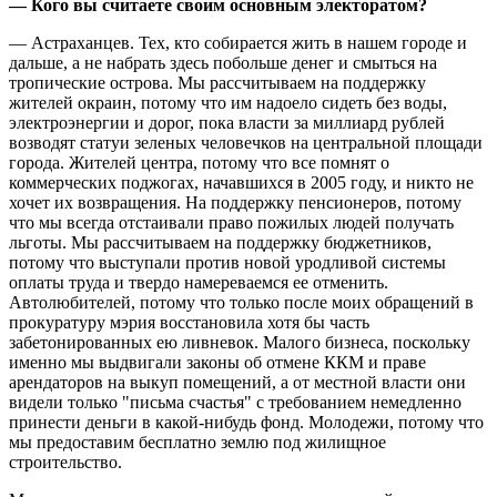
— Кого вы считаете своим основным электоратом?
— Астраханцев. Тех, кто собирается жить в нашем городе и
дальше, а не набрать здесь побольше денег и смыться на
тропические острова. Мы рассчитываем на поддержку
жителей окраин, потому что им надоело сидеть без воды,
электроэнергии и дорог, пока власти за миллиард рублей
возводят статуи зеленых человечков на центральной площади
города. Жителей центра, потому что все помнят о
коммерческих поджогах, начавшихся в 2005 году, и никто не
хочет их возвращения. На поддержку пенсионеров, потому
что мы всегда отстаивали право пожилых людей получать
льготы. Мы рассчитываем на поддержку бюджетников,
потому что выступали против новой уродливой системы
оплаты труда и твердо намереваемся ее отменить.
Автолюбителей, потому что только после моих обращений в
прокуратуру мэрия восстановила хотя бы часть
забетонированных ею ливневок. Малого бизнеса, поскольку
именно мы выдвигали законы об отмене ККМ и праве
арендаторов на выкуп помещений, а от местной власти они
видели только "письма счастья" с требованием немедленно
принести деньги в какой-нибудь фонд. Молодежи, потому что
мы предоставим бесплатно землю под жилищное
строительство.