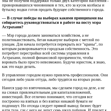
Мы не получим поддержки только двух категорий населения -
проворовавшихся чиновников и тех, кто за кусок колбасы и
бутылку водки готов продать будущее собственного города.
— В случае победы на выборах какими принципами вы
собираетесь руководствоваться в работе на посту мэра
Астрахани?
— Мэр города должен заниматься хозяйством, а не
политиканствовать, бегая накануне выборов с метлой по
улицам. Для начала потребуется перекрыть все "краны", по
которым разворовывается городская собственность. Это
потребует перестройки всей системы управления в
Астрахани, полной финансовой прозрачности, чтобы
воровать было просто невозможно. Будучи юристом, я знаю,
как это надо делать.
В управление городом нужно привлечь профессионалов. Они
сегодня либо ушли оттуда, либо трудятся на вторых ролях.
Нанеся удар по взяточникам, мы сделаем город на деле, а не
на словах привлекательным для капиталовложений,
инвестиций. Все отлично понимают, что сегодня все
построено на взятках и без взятки никакой бумаги не
подпишут. Но отсюда следует прямой вывод: бизнес будет
идти туда, где с него не дерут семь шкур поборов. И придет к