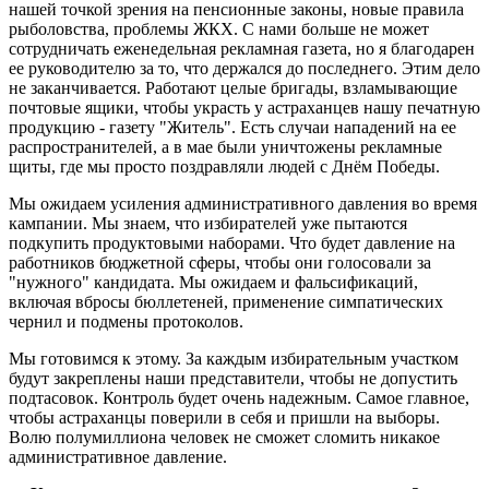
нашей точкой зрения на пенсионные законы, новые правила
рыболовства, проблемы ЖКХ. С нами больше не может
сотрудничать еженедельная рекламная газета, но я благодарен
ее руководителю за то, что держался до последнего. Этим дело
не заканчивается. Работают целые бригады, взламывающие
почтовые ящики, чтобы украсть у астраханцев нашу печатную
продукцию - газету "Житель". Есть случаи нападений на ее
распространителей, а в мае были уничтожены рекламные
щиты, где мы просто поздравляли людей с Днём Победы.
Мы ожидаем усиления административного давления во время
кампании. Мы знаем, что избирателей уже пытаются
подкупить продуктовыми наборами. Что будет давление на
работников бюджетной сферы, чтобы они голосовали за
"нужного" кандидата. Мы ожидаем и фальсификаций,
включая вбросы бюллетеней, применение симпатических
чернил и подмены протоколов.
Мы готовимся к этому. За каждым избирательным участком
будут закреплены наши представители, чтобы не допустить
подтасовок. Контроль будет очень надежным. Самое главное,
чтобы астраханцы поверили в себя и пришли на выборы.
Волю полумиллиона человек не сможет сломить никакое
административное давление.