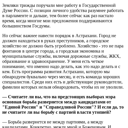
Земляки трижды поручали мне работу в Государственной
Думе России. С позиции личного удобства разумнее работать
в парламенте и дальше, тем более сейчас как раз настало
время, когда многие мои предложения поддерживаются
большинством Госдумы.
Но сейчас важнее навести порядок в Астрахани. Город не
должен находиться в руках преступников, а городское
хозяйство не должно быть угроблено. Хозяйство - это не пара
фонтанов в центре города, а городская экономика и
муниципальные службы, включая дорожные службы, ЖКХ,
образование и здравоохранение. У меня есть четкое
понимание, что именно надо делать, как это надо делать и с
кем. Есть программа развития Астрахани, которую мы
обнародуем буквально через месяц, и есть команда хороших
специалистов. Среди них есть и действующие руководители,
фамилии которых нельзя обнародовать, чтобы их не уволили.
— Считаете ли вы, что на предстоящих выборах мэра
основная борьба развернется между кандидатами от
"Единой России" и "Справедливой России"? И если да, то
не считаете ли вы борьбу с партией власти утопией?
— Борьба развернется не между партиями, а между
кандидатами. Конкретно, между мной и Боженовым. И