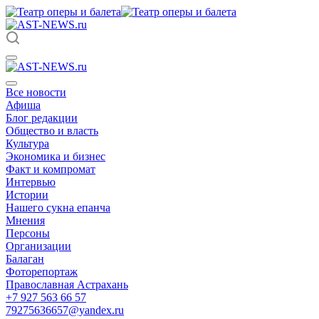
Все новости
Афиша
Блог редакции
Общество и власть
Культура
Экономика и бизнес
Факт и компромат
Интервью
Истории
Нашего сукна епанча
Мнения
Персоны
Организации
Балаган
Фоторепортаж
Православная Астрахань
+7 927 563 66 57
79275636657@yandex.ru