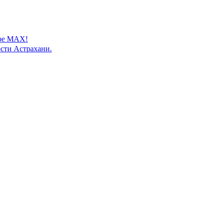
ере MAX!
сти Астрахани.