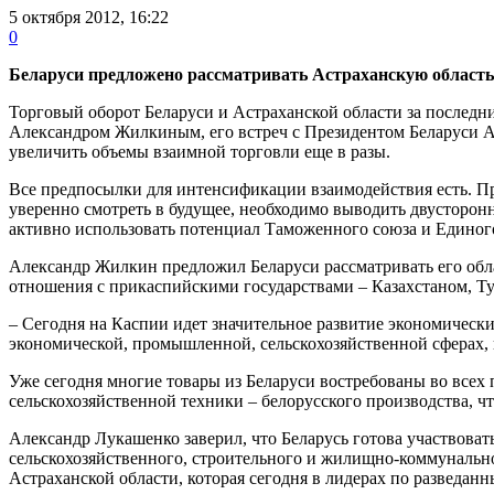
5 октября 2012, 16:22
0
Беларуси предложено рассматривать Астраханскую область
Торговый оборот Беларуси и Астраханской области за последние
Александром Жилкиным, его встреч с Президентом Беларуси А
увеличить объемы взаимной торговли еще в разы.
Все предпосылки для интенсификации взаимодействия есть. Пре
уверенно смотреть в будущее, необходимо выводить двусторон
активно использовать потенциал Таможенного союза и Единого
Александр Жилкин предложил Беларуси рассматривать его обла
отношения с прикаспийскими государствами – Казахстаном, Т
– Сегодня на Каспии идет значительное развитие экономически
экономической, промышленной, сельскохозяйственной сферах, н
Уже сегодня многие товары из Беларуси востребованы во всех 
сельскохозяйственной техники – белорусского производства, ч
Александр Лукашенко заверил, что Беларусь готова участвова
сельскохозяйственного, строительного и жилищно-коммунально
Астраханской области, которая сегодня в лидерах по разведанн