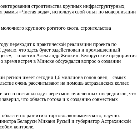
роектирования строительства крупных инфраструктурных,
рограммы «Чистая вода», используя свой опыт по модернизации
олочного крупного рогатого скота, строительства
году переходит к практической реализации проекта по
Я думаю, что здесь будет задействован и промышленный
оцесс», – отметил Александр Жилкин. Белорусские предприятия
Во время встреч в Минске обсуждался вопрос о создании
ий регион имеет сегодня 1,6 миллиона голов овец – самых
ельстве очень рассчитывают на помощь астраханских коллег.
е всего поставки идут через многочисленных посредников, что
заверил, что область готова и к созданию совместных
области по развитию торгово-экономического, научно-
министра Беларуси Михаил Русый и губернатор Астраханской
собом контроле.