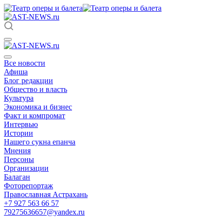
Все новости
Афиша
Блог редакции
Общество и власть
Культура
Экономика и бизнес
Факт и компромат
Интервью
Истории
Нашего сукна епанча
Мнения
Персоны
Организации
Балаган
Фоторепортаж
Православная Астрахань
+7 927 563 66 57
79275636657@yandex.ru