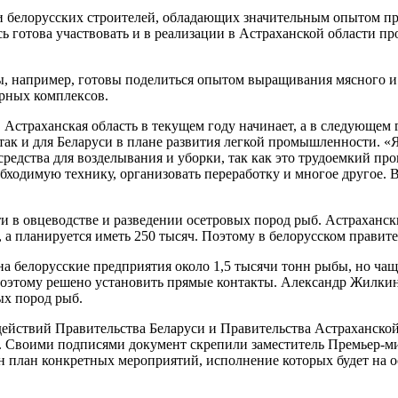
и белорусских строителей, обладающих значительным опытом п
ь готова участвовать и в реализации в Астраханской области п
 например, готовы поделиться опытом выращивания мясного и м
арных комплексов.
 Астраханская область в текущем году начинает, а в следующем 
так и для Беларуси в плане развития легкой промышленности. «
редства для возделывания и уборки, так как это трудоемкий пр
бходимую технику, организовать переработку и многое другое. 
ти в овцеводстве и разведении осетровых пород рыб. Астраханск
, а планируется иметь 250 тысяч. Поэтому в белорусском правит
а белорусские предприятия около 1,5 тысячи тонн рыбы, но чащ
оэтому решено установить прямые контакты. Александр Жилкин 
ых пород рыб.
йствий Правительства Беларуси и Правительства Астраханской 
ды. Своими подписями документ скрепили заместитель Премьер-
н план конкретных мероприятий, исполнение которых будет на о