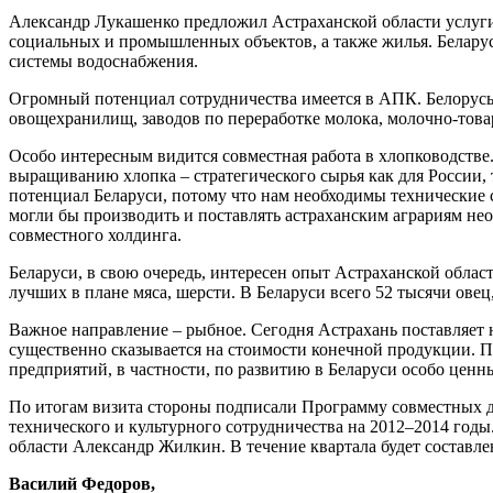
Александр Лукашенко предложил Астраханской области услуг
социальных и промышленных объектов, а также жилья. Беларус
системы водоснабжения.
Огромный потенциал сотрудничества имеется в АПК. Белорусы,
овощехранилищ, заводов по переработке молока, молочно-тов
Особо интересным видится совместная работа в хлопководстве.
выращиванию хлопка – стратегического сырья как для России, 
потенциал Беларуси, потому что нам необходимы технические с
могли бы производить и поставлять астраханским аграриям нео
совместного холдинга.
Беларуси, в свою очередь, интересен опыт Астраханской облас
лучших в плане мяса, шерсти. В Беларуси всего 52 тысячи овец
Важное направление – рыбное. Сегодня Астрахань поставляет н
существенно сказывается на стоимости конечной продукции. П
предприятий, в частности, по развитию в Беларуси особо ценн
По итогам визита стороны подписали Программу совместных де
технического и культурного сотрудничества на 2012–2014 го
области Александр Жилкин. В течение квартала будет составле
Василий Федоров,