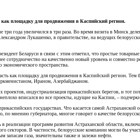
 как площадку для продвижения в Каспийский регион.
 три года увеличился в три раза. Во время визита в Минск деле
лександром Лукашенко, в правительстве, на ведущих белорусск
зидент Беларуси в связи с этим отметил, что простые товарные
нее сотрудничество на качественно новый уровень и совместно 
 экономического пространства.
сть как площадку для продвижения в Каспийский регион. Тем б
уркменистаном, Ираном, Азербайджаном.
х проектов, индустриализация прикаспийских берегов, и тот по
еплохо вписался во все проекты, идущие на Каспии, – подчеркн
прикаспийских государствах. Что касается самой Астраханской о
то, по мнению губернатора, многое говорит о качестве белорусс
ть в реализации программ развития Астраханской области, вклю
го секторов. В частности, белорусские компании могли бы учас
ым запасам газа, значительны также и залежи нефти.