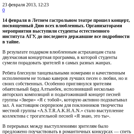
23 февраля 2013, 12:23
0
14 февраля в Летнем гастрольном театре прошел концерт,
посвященный Дню всех влюбленных. Организаторами
мероприятия выступили студенты естественного
института АГУ, до последнего державшие все подробности
в тайне.
В результате подарком влюбленным астраханцам стала
двухчасовая концертная программа, в которой студенты
сумели порадовать зрителей в самых разных жанрах.
Ребята блеснули танцевальными номерами и качественным
исполнением не только каверов лучших песен о любви, но и
своих собственных. Особенно приглянулся зрителям
обаятельный бард Алтынбек, исполнивший несколько
авторских композиций и подытоживший концерт песней
группы «Звери» «Я с тобой», которую активно подхватывал
зал. А настоящим сюрпризом для поклонников творчества
местной группы «A.S.T.R.A.K.H.A.N.» стало выступление
коллектива с трогательной песней «Я знаю, это ты».
В перерывах между выступлениями зрителям было
предложено поучаствовать в романтичных конкурсах — спеть