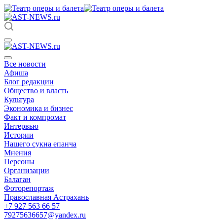
Все новости
Афиша
Блог редакции
Общество и власть
Культура
Экономика и бизнес
Факт и компромат
Интервью
Истории
Нашего сукна епанча
Мнения
Персоны
Организации
Балаган
Фоторепортаж
Православная Астрахань
+7 927 563 66 57
79275636657@yandex.ru