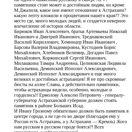
памятники стоят может и достойным людям, но кроме
М.Джалиля, какое они имеют отношение к Астрахани?
какую лепту вложили в процветания нашего края?? Это
место где, много молодых людей, и создается неверное
впечатление об истории области.
Бирюков Иван Алексеевич, братья Артемьевы Николай
Иванович и Дмитрий Иванович, Тредиаковский
Василий Кириллович, Хемницер Иван Иванович ,
Барсова Валерия Владимировна, Кустодиев Борис
Михайлович, Хлебников Велимир, Догадин Павел
Михайлович, Коржинский Сергей Иванович,
Милашкина Тамара Андреевна, Целиковская Людмила
Васильевна, Деминский Ипполит Александрович,
Деминский Ипполит Александрович и еще много
великих и достойных астраханцев! Я не про скромные
бюсты на аллее Славы, а действительно памятники,
чтобы астраханцы видели, особенно, молодые и
гордились!! Ермолову Алексею Петровичу - генералу-
губернатор Астраханской губернии должен стоять
памятник в районе Больших Исад.
И Ивану Грозному обязательно должен быть памятник в
центре города, а не где-то во дворе (благодаря ему у
России есть Астрахань, а у Астрахани — Кремль) .Кого
нам русским в русском городе боятся?! Всех