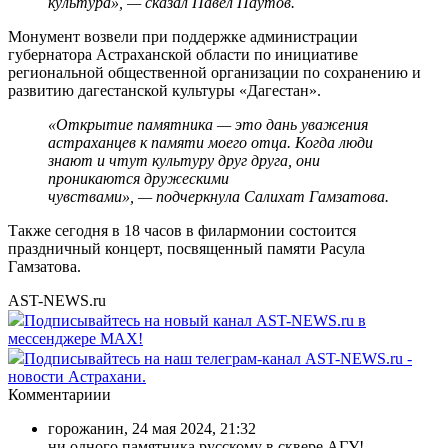
культура», — сказал Павел Паутов.
Монумент возвели при поддержке администрации
губернатора Астраханской области по инициативе
региональной общественной организации по сохранению и
развитию дагестанской культуры «Дагестан».
«Открытие памятника — это дань уважения
астраханцев к памяти моего отца. Когда люди
знают и чтут культуру друг друга, они
проникаются дружескими
чувствами», —
подчеркнула Салихат Гамзатова.
Также сегодня в 18 часов в филармонии состоится
праздничный концерт, посвященный памяти Расула
Гамзатова.
AST-NEWS.ru
Подписывайтесь на новый канал AST-NEWS.ru в
мессенджере MAX!
Подписывайтесь на наш телеграм-канал AST-NEWS.ru -
новости Астрахани.
Комментариии
горожанин
,
24 мая 2024, 21:32
ни одного памятника русскому в сквере АГУ!