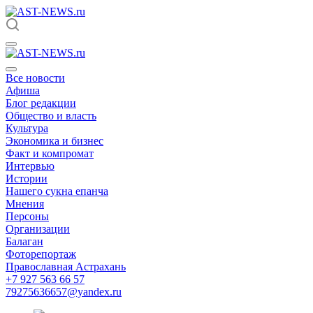
Все новости
Афиша
Блог редакции
Общество и власть
Культура
Экономика и бизнес
Факт и компромат
Интервью
Истории
Нашего сукна епанча
Мнения
Персоны
Организации
Балаган
Фоторепортаж
Православная Астрахань
+7 927 563 66 57
79275636657@yandex.ru