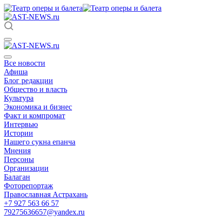
Все новости
Афиша
Блог редакции
Общество и власть
Культура
Экономика и бизнес
Факт и компромат
Интервью
Истории
Нашего сукна епанча
Мнения
Персоны
Организации
Балаган
Фоторепортаж
Православная Астрахань
+7 927 563 66 57
79275636657@yandex.ru