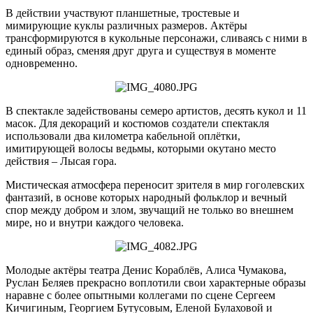
В действии участвуют планшетные, тростевые и
мимирующие куклы различных размеров. Актёры
трансформируются в кукольные персонажи, сливаясь с ними в
единый образ, сменяя друг друга и существуя в моменте
одновременно.
В спектакле задействованы семеро артистов, десять кукол и 11
масок. Для декораций и костюмов создатели спектакля
использовали два километра кабельной оплётки,
имитирующей волосы ведьмы, которыми окутано место
действия – Лысая гора.
Мистическая атмосфера переносит зрителя в мир гоголевских
фантазий, в основе которых народный фольклор и вечный
спор между добром и злом, звучащий не только во внешнем
мире, но и внутри каждого человека.
Молодые актёры театра Денис Кораблёв, Алиса Чумакова,
Руслан Беляев прекрасно воплотили свои характерные образы
наравне с более опытными коллегами по сцене Сергеем
Кичигиным, Георгием Бутусовым, Еленой Булаховой и