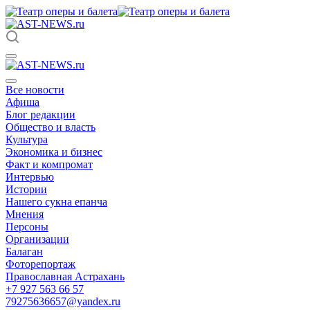
Все новости
Афиша
Блог редакции
Общество и власть
Культура
Экономика и бизнес
Факт и компромат
Интервью
Истории
Нашего сукна епанча
Мнения
Персоны
Организации
Балаган
Фоторепортаж
Православная Астрахань
+7 927 563 66 57
79275636657@yandex.ru