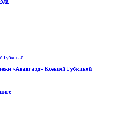
ода
одежи «Авангард» Ксенией Губкиной
ниге