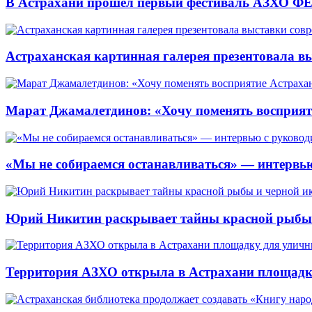
В Астрахани прошёл первый фестиваль АЗХО ФЕ
Астраханская картинная галерея презентовала вы
Марат Джамалетдинов: «Хочу поменять восприят
«Мы не собираемся останавливаться» — интервью
Юрий Никитин раскрывает тайны красной рыбы и
Территория АЗХО открыла в Астрахани площадк