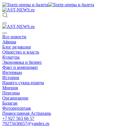
Все новости
Афиша
Блог редакции
Общество и власть
Культура
Экономика и бизнес
Факт и компромат
Интервью
Истории
Нашего сукна епанча
Мнения
Персоны
Организации
Балаган
Фоторепортаж
Православная Астрахань
+7 927 563 66 57
79275636657@yandex.ru