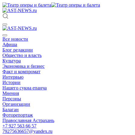
Все новости
Афиша
Блог редакции
Общество и власть
Культура
Экономика и бизнес
Факт и компромат
Интервью
Истории
Нашего сукна епанча
Мнения
Персоны
Организации
Балаган
Фоторепортаж
Православная Астрахань
+7 927 563 66 57
79275636657@yandex.ru