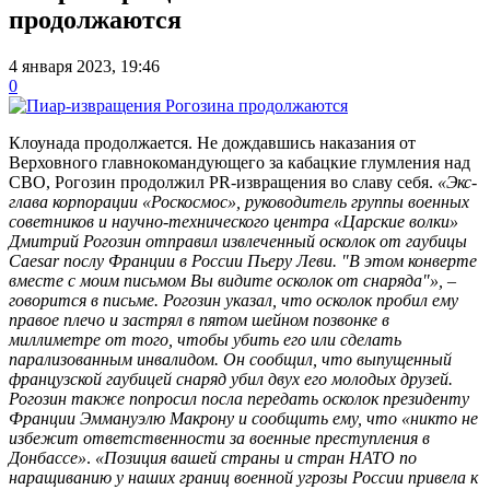
продолжаются
4 января 2023, 19:46
0
Клоунада продолжается. Не дождавшись наказания от
Верховного главнокомандующего за кабацкие глумления над
СВО, Рогозин продолжил PR-извращения во славу себя.
«Экс-
глава корпорации «Роскосмос», руководитель группы военных
советников и научно-технического центра «Царские волки»
Дмитрий Рогозин отправил извлеченный осколок от гаубицы
Caesar послу Франции в России Пьеру Леви. "
В этом конверте
вместе с моим письмом Вы видите осколок от снаряда"»
, –
говорится в письме. Рогозин указал, что осколок пробил ему
правое плечо и застрял в пятом шейном позвонке в
миллиметре от того, чтобы убить его или сделать
парализованным инвалидом. Он сообщил, что выпущенный
французской гаубицей снаряд убил двух его молодых друзей.
Рогозин также попросил посла передать осколок президенту
Франции Эммануэлю Макрону и сообщить ему, что «никто не
избежит ответственности за военные преступления в
Донбассе»
.
«Позиция вашей страны и стран НАТО по
наращиванию у наших границ военной угрозы России привела к