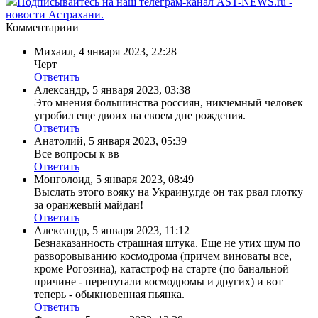
Подписывайтесь на наш телеграм-канал AST-NEWS.ru -
новости Астрахани.
Комментариии
Михаил
,
4 января 2023, 22:28
Черт
Ответить
Александр
,
5 января 2023, 03:38
Это мнения большинства россиян, никчемный человек
угробил еще двоих на своем дне рождения.
Ответить
Анатолий
,
5 января 2023, 05:39
Все вопросы к вв
Ответить
Монголоид
,
5 января 2023, 08:49
Выслать этого вояку на Украину,где он так рвал глотку
за оранжевый майдан!
Ответить
Александр
,
5 января 2023, 11:12
Безнаказанность страшная штука. Еще не утих шум по
разворовыванию космодрома (причем виноваты все,
кроме Рогозина), катастроф на старте (по банальной
причине - перепутали космодромы и других) и вот
теперь - обыкновенная пьянка.
Ответить