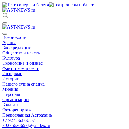
Все новости
Афиша
Блог редакции
Общество и власть
Культура
Экономика и бизнес
Факт и компромат
Интервью
Истории
Нашего сукна епанча
Мнения
Персоны
Организации
Балаган
Фоторепортаж
Православная Астрахань
+7 927 563 66 57
79275636657@yandex.ru