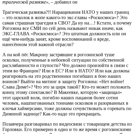
трагической развязке»
, – добавил он
Трагическая развязка?!! Наращивания НАТО у наших границ
– это осколок в жопе какого-то экс-главы «Роскосмоса»? Это
самая страшная трагедия в СВО? Да ну на…! Кстати, а почему
Рогозина все СМИ по сей день называют никак иначе, как
ЭКС-ГЛАВА «Роскосмоса»? Это штатная должность или он
ещё чем-нибудь занят, кроме воспоминаний о вреде,
нанесённом этой важной отрасли?
А на кой пёс Макрону застрявшие в рогозинской туше
осколки, полученные в небоевой ситуации по собственной
расхлябанности и глупости? Что должно произойти в связи с
этим во Франции? Или в ЕС? Или в НАТО? Или как должны
реагировать на это родственники погибших в бою наших
воинов? Выйти на митинг в защиту Рогозина: «Нет войне!
Слава Диме!»? Что это за цирк такой? Кто-то может положить
конец этому спектаклю? В Макеевке, которую «защищал»
этот царский волк, погибло наших пацанов более сотни
человек, нашпигованных тоннами осколков и разорванных в
клочья хаймерсами, тоже должны сочувствовать и горевать по
Диминой заднице? Как-то надо это прекращать.
Позавчера разговаривал по видеосвязи с товарищем детства из
Горловки. Его примерно в одно и то же время с рогозинскими