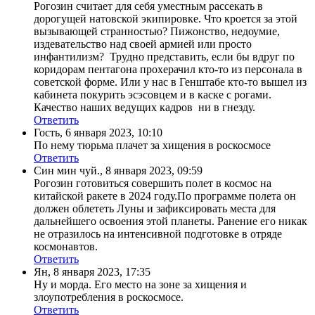
Рогозин считает для себя уместным рассекать в
дорогущей натовской экипировке. Что кроется за этой
вызывающей странностью? Пижонство, недоумие,
издевательство над своей армией или просто
инфантилизм? Трудно представить, если бы вдруг по
коридорам пентагона прохерачил кто-то из персонала в
советской форме. Или у нас в Генштабе кто-то вышел из
кабинета покурить эсэсовцем и в каске с рогами.
Качество наших ведущих кадров ни в гнезду.
Ответить
Гость
,
6 января 2023, 10:10
По нему тюрьма плачет за хищения в роскосмосе
Ответить
Син мин чуй.
,
8 января 2023, 09:59
Рогозин готовиться совершить полет в космос на
китайской ракете в 2024 году.По программе полета он
должен облететь Луны и зафиксировать места для
дальнейшего освоения этой планеты. Ранение его никак
не отразилось на интенсивной подготовке в отряде
космонавтов.
Ответить
Ян
,
8 января 2023, 17:35
Ну и морда. Его место на зоне за хищения и
злоупотребления в роскосмосе.
Ответить