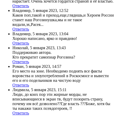
нарастает. Очень хочется гордится страной и её властью.
Ответить
Владимир
,
5 января 2023, 12:52
Каков поп,такой и приход,еще,глядишь,и Хероем России
станет наш Рогозинушка,мы и не такое
видали,эх,Расея...
Ответить
Владимир
,
5 января 2023, 13:04
Хорошо написано, ярко и правдиво!
Ответить
Николай
,
5 января 2023, 13:43
Поддерживаю автора.
Кто прекратит самопиар Рогозина?
Ответить
Роман
,
5 января 2023, 14:57
Его место на зоне. Необходимо поднять все факты
воровства и злоупотреблений в Роскосмосе и вывести
его и его подельников на чистую воду
Ответить
Людмила
,
5 января 2023, 15:11
Люди, до коих пор эти жирные морды, не
вписывающиеся в экран тв, будут позорить страну,
почему им всё дозволено??Где власть ???Боже, хотя бы
ты накажи таких псевдогероев, !!
Ответить