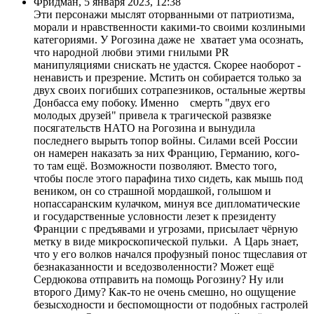
Фридман
,
5 января 2023, 12:38
Эти персонажи мыслят оторванными от патриотизма,
морали и нравственности какими-то своими козлиными
категориями. У Рогозина даже не хватает ума осознать,
что народной любви этими гнилыми PR
манипуляциями снискать не удастся. Скорее наоборот -
ненависть и презрение. Мстить он собирается только за
двух своих погибших сотрапезников, остальные жертвы
Донбасса ему побоку. Именно смерть "двух его
молодых друзей" привела к трагической развязке
посягательств НАТО на Рогозина и вынудила
последнего вырыть топор войны. Силами всей России
он намерен наказать за них Францию, Германию, кого-
то там ещё. Возможности позволяют. Вместо того,
чтобы после этого парафина тихо сидеть, как мышь под
веником, он со страшной мордашкой, голышом и
нопассаранским кулачком, минуя все дипломатические
и государственные условности лезет к президенту
Франции с предъявами и угрозами, присылает чёрную
метку в виде микроскопической пульки. А Царь знает,
что у его волков начался профузный понос тщеславия от
безнаказанности и вседозволенности? Может ещё
Сердюкова отправить на помощь Рогозину? Ну или
второго Диму? Как-то не очень смешно, но ощущение
безысходности и беспомощности от подобных гастролей