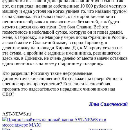
фуршетами вызвали в Донецк на опознание трупа сына. Так
вот, он приехал, наняв за собственные 10 000 рублей частную
машину и едва устоял на ногах увидев то, что назвали трупом
сына Славика. Это была голова, от которой висели вниз
непонятные обрывки кровавого мяса без костей, как будто
кто-то нарезал его лентами. Это был Славик. Всё это
поместилось в небольшой сумке, которую он и повёз домой,
жене, в Горловку. Не Макрону через посла Франции в России,
а своей жене и Славкиной маме, в город Горловку, в
девятиэтажку на площади Кирова. Да, к Макрону уехала не
эта сумка, а дробина с задницы именинника, резвившегося
здесь же, в Донецке, не очень далеко от места выдачи останков
единственного сына моему старинному товарищу.
Кто разрешил Рогозину такие неформальные
дипломатические сношения? Кто накажет за совершённое в
военное время преступление? Есть ли сила способная
прервать это издевательство нерадивых чиновников над
СВО?
Илья Симачевский
AST-NEWS.ru
Подписывайтесь на новый канал AST-NEWS.ru в
мессенджере MAX!