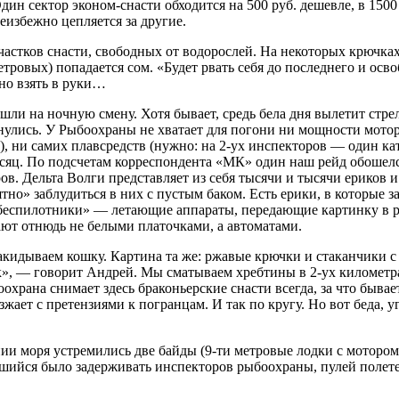
ин сектор эконом-снасти обходится на 500 руб. дешевле, в 1500 
еизбежно цепляется за другие.
астков снасти, свободных от водорослей. На некоторых крючках
тровых) попадается сом. «Будет рвать себя до последнего и осв
но взять в руки…
ешли на ночную смену. Хотя бывает, средь бела дня вылетит стре
улись. У Рыбоохраны не хватает для погони ни мощности моторо
, ни самих плавсредств (нужно: на 2-ух инспекторов — один катер
есяц. По подсчетам корреспондента «МК» один наш рейд обошелся
ов. Дельта Волги представляет из себя тысячи и тысячи ериков и
о» заблудиться в них с пустым баком. Есть ерики, в которые з
 «беспилотники» — летающие аппараты, передающие картинку в 
ают отнюдь не белыми платочками, а автоматами.
 закидываем кошку. Картина та же: ржавые крючки и стаканчики
ток», — говорит Андрей. Мы сматываем хребтины в 2-ух киломе
оохрана снимает здесь браконьерские снасти всегда, за что быв
ает с претензиями к погранцам. И так по кругу. Но вот беда, у
и моря устремились две байды (9-ти метровые лодки с мотором в
шийся было задерживать инспекторов рыбоохраны, пулей полете