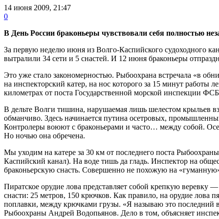
14 июня 2009, 21:47
0
В День России браконьеры чувствовали себя полностью не
За первую неделю июня из Волго-Каспийского судоходного кан
вытралили 34 сети и 5 снастей. И 12 июня браконьеры отпразд
Это уже стало закономерностью. Рыбоохрана встречала «в об
на инспекторский катер, на нос которого за 15 минут работы ле
километрах от поста Государственной морской инспекции ФСБ
В дельте Волги тишина, нарушаемая лишь шелестом крыльев вз
обманчиво. Здесь начинается путина осетровых, промышленный 
Контролеры воюют с браконьерами и часто… между собой. Осетр
Но ночью она обречена.
Мы уходим на катере за 30 км от последнего поста Рыбоохраны
Каспийский канал). На воде тишь да гладь. Инспектор на общес
браконьерскую снасть. Совершенно не похожую на «гуманную»
Пиратское орудие лова представляет собой крепкую веревку —
снасти: 25 метров, 150 крючков. Как правило, на орудие лова 
поплавки, между крючками грузы. «Я называю это последний вз
Рыбоохраны Андрей Водопьянов. Дело в том, объясняет инспек