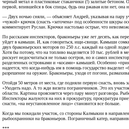
черный метал и пластиковые стаканчики (!) залитые бетоном. Од
первой, впившейся в бок спицы, будь она ржавая или нет, она н
— Двух ночью сняли, — объясняет Андрей, указывая на пару уч
«чужой» крючок (снасть «заточена» под особенности шкуры осе
комментирует Руслан. Крючки настолько острые, что невозмож
По рассказам инспекторов, браконьеры уже лет десять, как пер
уйдет в камыши. И, как говориться, ищи-свищи. Камыши сомкн
двух браконьерских моторов по 250 л.с. каждый на одной лодке)
Хотя бы потому, что на топливо выделяется 10 тыс. рублей в м
рискует недосчитаться не только осетров, но и самих инспектор
разделенных островками и «косами» камышей. Особенно «приятн
надеется, что когда-нибудь им в помощь государство выделит
разрешение на оружие. Браконьеры, уходя от погони, размахив
Отойдя 50 метров от места, где подняли первую снасть, вновь
«Уходить надо. А то жди визита пограничников. Это их учас
области. Картина проясняется через пару минут разговора. Рыб
Инспекторы жалуются на них в прокуратуру, прокуратура приезж
снасти, «на неустановленное лицо» становится все больше.
Когда мы покидали участок, со стороны Калмыкии в направлени
рыбоохранники на браконьеров. Пограничный катер, направив
***