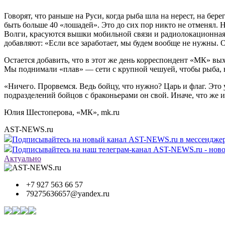
Говорят, что раньше на Руси, когда рыба шла на нерест, на бер
быть больше 40 «лошадей». Это до сих пор никто не отменял. 
Волги, красуются вышки мобильной связи и радиолокационная
добавляют: «Если все заработает, мы будем вообще не нужны. О
Остается добавить, что в этот же день корреспондент «МК» вы
Мы поднимали «плав» — сети с крупной чешуей, чтобы рыба, не
«Ничего. Прорвемся. Ведь бойцу, что нужно? Царь и флаг. Это 
подразделений бойцов с браконьерами он свой. Иначе, что же 
Юлия Шестоперова, «МК», mk.ru
AST-NEWS.ru
Подписывайтесь на новый канал AST-NEWS.ru в мессендж
Подписывайтесь на наш телеграм-канал AST-NEWS.ru - ново
Актуально
+7 927 563 66 57
79275636657@yandex.ru