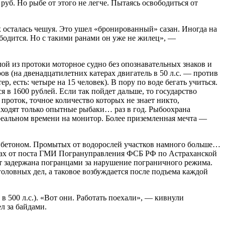
руб. Но рыбе от этого не легче. Пытаясь освободиться от
 осталась чешуя. Это ушел «бронированный» сазан. Иногда на
ободится. Но с такими ранами он уже не жилец», —
лой из протоки моторное судно без опознавательных знаков и
в (на двенадцатилетних катерах двигатель в 50 л.с. — против
, есть: четыре на 15 человек). В пору по воде бегать учиться.
 в 1600 рублей. Если так пойдет дальше, то государство
 проток, точное количество которых не знает никто,
аходят только опытные рыбаки… раз в год. Рыбоохрана
реальном времени на монитор. Более приземленная мечта —
 с бетоном. Промытых от водорослей участков намного больше…
трах от поста ГМИ Погрануправления ФСБ РФ по Астраханской
ает задержана погранцами за нарушение пограничного режима.
головных дел, а таковое возбуждается после подъема каждой
 500 л.с.). «Вот они. Работать поехали», — кивнули
л за байдами.