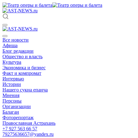
Все новости
Афиша
Блог редакции
Общество и власть
Культура
Экономика и бизнес
Факт и компромат
Интервью
Истории
Нашего сукна епанча
Мнения
Персоны
Организации
Балаган
Фоторепортаж
Православная Астрахань
+7 927 563 66 57
79275636657@yandex.ru