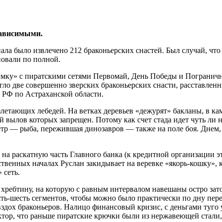
зависимыми.
ала было извлечено 212 браконьерских снастей. Был случай, что
новали по полной.
нимку» с пиратскими сетями Первомай, День Победы и Погранич
гло две совершенно зверских браконьерских снасти, расставленны
 РФ по Астраханской области.
летающих лебедей. На ветках деревьев «дежурят» бакланы, в к
вылов которых запрещен. Потому как счет стада идет чуть ли н
 — рыба, пережившая динозавров — также на поле боя. Днем, ко
 на раскатную часть Главного банка (к кредитной организации э
твенных началах Руслан закидывает на веревке «якорь-кошку», к
 сеть.
 хребтину, на которую с равным интервалом навешаны остро за
пять-шесть сегментов, чтобы можно было практически по дну пер
дох браконьеров. Налицо финансовый кризис, с деньгами туго у
тор, что раньше пиратские крючки были из нержавеющей стали,