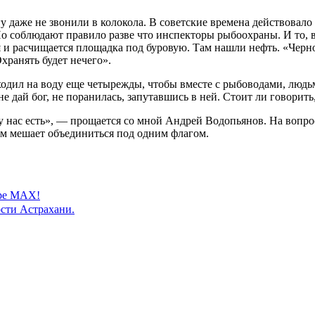
егу даже не звонили в колокола. В советские времена действовал
Но соблюдают правило разве что инспекторы рыбоохраны. И то, 
 и расчищается площадка под буровую. Там нашли нефть. «Черн
хранять будет нечего».
ходил на воду еще четырежды, чтобы вместе с рыбоводами, людьм
 дай бог, не поранилась, запутавшись в ней. Стоит ли говорить
у нас есть», — прощается со мной Андрей Водопьянов. На вопрос,
им мешает объединиться под одним флагом.
ере MAX!
сти Астрахани.