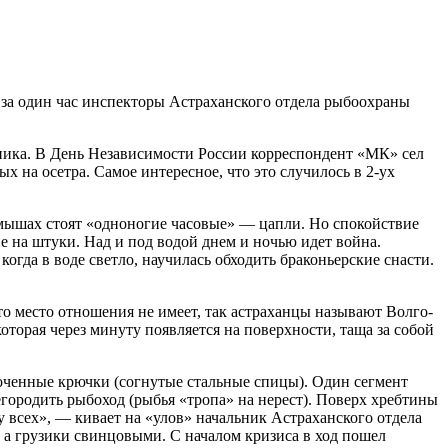
 за один час инспекторы Астраханского отдела рыбоохраны
ника. В День Независимости России корреспондент «МК» сел
х на осетра. Самое интересное, что это случилось в 2-ух
амышах стоят «одноногие часовые» — цапли. Но спокойствие
е на штуки. Над и под водой днем и ночью идет война.
гда в воде светло, научилась обходить браконьерские снасти.
то место отношения не имеет, так астраханцы называют Волго-
оторая через минуту появляется на поверхности, таща за собой
точенные крючки (согнутые стальные спицы). Один сегмент
егородить рыбоход (рыбья «тропа» на нерест). Поверх хребтины
 всех», — кивает на «улов» начальник Астраханского отдела
 а грузики свинцовыми. С началом кризиса в ход пошел