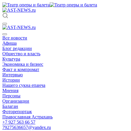
Все новости
Афиша
Блог редакции
Общество и власть
Культура
Экономика и бизнес
Факт и компромат
Интервью
Истории
Нашего сукна епанча
Мнения
Персоны
Организации
Балаган
Фоторепортаж
Православная Астрахань
+7 927 563 66 57
79275636657@yandex.ru