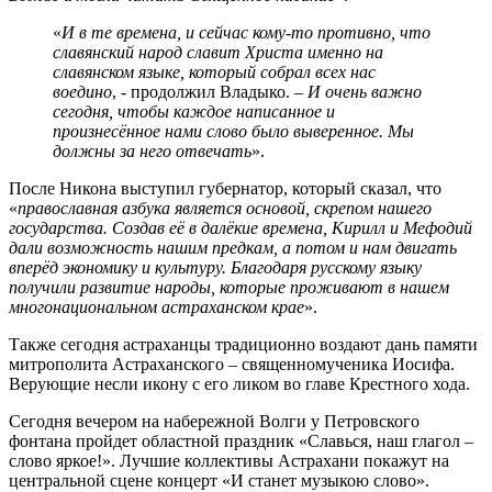
«
И в те времена, и сейчас кому-то противно, что
славянский народ славит Христа именно на
славянском языке, который собрал всех нас
воедино
, - продолжил Владыко. –
И очень важно
сегодня, чтобы каждое написанное и
произнесённое нами слово было выверенное. Мы
должны за него отвечать
».
После Никона выступил губернатор, который сказал, что
«
православная азбука является основой, скрепом нашего
государства. Создав её в далёкие времена, Кирилл и Мефодий
дали возможность нашим предкам, а потом и нам двигать
вперёд экономику и культуру. Благодаря русскому языку
получили развитие народы, которые проживают в нашем
многонациональном астраханском крае
».
Также сегодня астраханцы традиционно воздают дань памяти
митрополита Астраханского – священномученика Иосифа.
Верующие несли икону с его ликом во главе Крестного хода.
Сегодня вечером на набережной Волги у Петровского
фонтана пройдет областной праздник «Славься, наш глагол –
слово яркое!». Лучшие коллективы Астрахани покажут на
центральной сцене концерт «И станет музыкою слово».