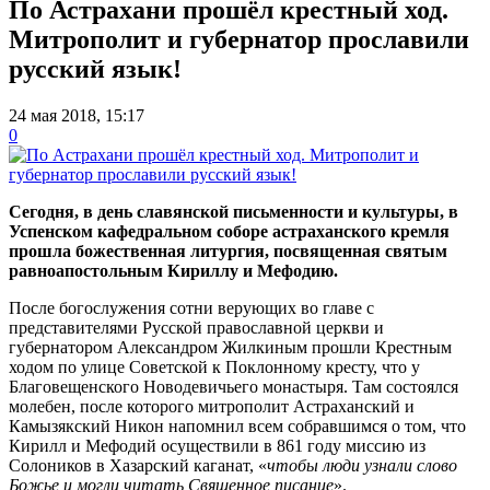
По Астрахани прошёл крестный ход.
Митрополит и губернатор прославили
русский язык!
24 мая 2018, 15:17
0
Сегодня, в день славянской письменности и культуры, в
Успенском кафедральном соборе астраханского кремля
прошла божественная литургия, посвященная святым
равноапостольным Кириллу и Мефодию.
После богослужения сотни верующих во главе с
представителями Русской православной церкви и
губернатором Александром Жилкиным прошли Крестным
ходом по улице Советской к Поклонному кресту, что у
Благовещенского Новодевичьего монастыря. Там состоялся
молебен, после которого митрополит Астраханский и
Камызякский Никон напомнил всем собравшимся о том, что
Кирилл и Мефодий осуществили в 861 году миссию из
Солоников в Хазарский каганат, «
чтобы люди узнали слово
Божье и могли читать Священное писание
».