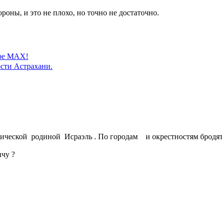
оны, и это не плохо, но точно не достаточно.
ере MAX!
сти Астрахани.
орической родиной Исраэль . По городам и окрестностям брод
чу ?