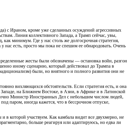
ада) с Ираном, кроме уже сделанных осуждений агрессивных
ствам. Линия коллективного Запада, а Трамп сейчас, увы,
д, как минимум. Где у нас столь же долгосрочная стратегия,
 у нас есть, просто мы пока не спешим ее обнародовать. Очень
Определенные жесты были обозначены — остановка войн, разгон
ршенно иному сценарию, который действовал до Трампа в
радиционализм) были, но внятного и полного развития они не
оянно вихляющихся обстоятельств. Если стратегия есть, и она
 Западе, на Ближнем Востоке, в Азии, в Африке и в Латинской
 лично Министр Иностранных Дел с небольшим числом людей,
од паром, иногда кажется, что в бессрочном отпуске,
 и в которой участвуем. Как камбала видит все двухмерно, не
фрагментарно, больше реагируя или адаптируюсь, но едва ли