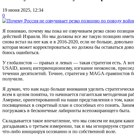
19 июня 2025, 12:34
0
Я понимаю, почему мы пока не озвучиваем резко свою позици
действий Израиля. Но мы должны все же такую позицию иметь и
снова встал на нее как и в 2016-2020, если не больше, довольн
которая может корректироваться, но должна бы оставаться дов
боюсь ошибиться.
У глобалистов — правых и левых — такая стратегия есть. А в
USAID, конец интервенционизму, изгнание неоконсов, присоед
течении десятилетий. Точнее, стратегия у MAGA-трампистов б
получили.
Я думаю, что нам надо больше внимания уделить стратегически
всем в целом понятна, то начинается гигантская методичная ра
Америке, ориентированной на наши представления о том, как
посвященных в секретный план и способных его понять. Занима
погружаясь в бесконечные лабиринты всепожирающего быта.
Складывается такое впечатление, что мы совсем не видим како
догадываясь о третьем измерении, так и мы игнорируем страте
что-либо инициируя осознанно и по собственной воле.