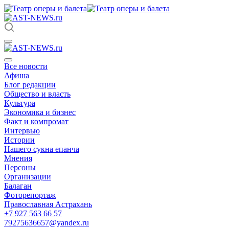
Все новости
Афиша
Блог редакции
Общество и власть
Культура
Экономика и бизнес
Факт и компромат
Интервью
Истории
Нашего сукна епанча
Мнения
Персоны
Организации
Балаган
Фоторепортаж
Православная Астрахань
+7 927 563 66 57
79275636657@yandex.ru