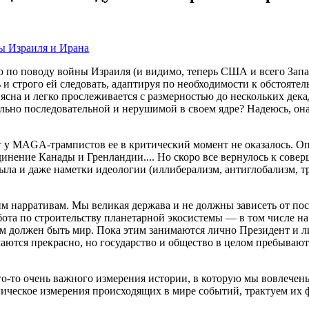
ю по поводу войны Израиля (и видимо, теперь США и всего Зап
 строго ей следовать, адаптируя по необходимости к обстоятель
о ясна и легко прослеживается с размерностью до нескольких дека
ольно последовательной и нерушимой в своем ядре? Надеюсь, она
от у MAGA-трампистов ее в критический момент не оказалось. 
инение Канады и Гренландии.... Но скоро все вернулось к сове
ыла и даже наметки идеологии (иллиберализм, антиглобализм, т
м нарративам. Мы великая держава и не должны зависеть от пост
бота по строительству планетарной экосистемы — в том числе на
им должен быть мир. Пока этим занимаются лично Президент и
ются прекрасно, но государство и общество в целом пребывают п
го-то очень важного измерения истории, в которую мы вовлечены
гическое измерения происходящих в мире событий, трактуем их 