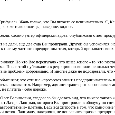
рибунал». Жаль только, что Вы читаете ее невнимательно. Я, Ка
, как жителю столицы, наверное, виднее.
екли, словно унтер-офицерская вдова, опубликовав ответ проку
т не дали, еще два суда Вы проиграли. Другой бы успокоился, н
сь к письму частного предпринимателя, который призывает своих
риложу. Но что Вас перепугало - это яснее ясного - то, что газ
мма. После этой публикации в редакцию позвонили несколько ч
ствие проблем» добровольно. И многие даже не подозревали, чт
о объясняют, что отныне «профсоюз защиты предпринимателей» н
роблемы появляются. Например, администрация рынка составляет 
не платить - себе дороже.
Олег Васильевич, следовало бы сделать вид, что ничего такого «
нат Лазарь Ланцман, которого Вы пристроили в облдуму по спи
о «авторитетный» плетень. Ведь вся хитрость в том, что рыночны
ый поток. Ланцману, наверняка, не понравился призыв предпр