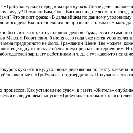
а «Трибунал», надо перед ним прогнуться. Иначе денег больше н
шу кляузу? Неужели Вам, Олег Васильевич, не ясно, что госуда
бами? Что значит фраза: «В дальнейшем по данному уголовному
ловного дела Вы потерпевшим не признаны, то ждать можно до 
но быть известно, что уголовное дело возбуждается не само по 
пиков Максим Георгиевич, 8 июня сего года уже истек установле
ии меня предпринято не было. Гражданин Шеин, Вы можете, коне
лют еще одну отписку с обещанием признать потерпевшим. Но в
ботодателей зарплату работникам и т. д., а тут какой-то псих
рокурорскую отписку: уголовное дело якобы по факту клеветы бы
публикованные в «Трибунале» подтвердились. Получается, что га
ых процессов. Как установлено судом, в газете «Житель» опубл
араемся в следующем выпуске «Трибунала» ознакомить читателе