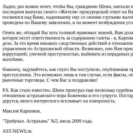
Ладно, раз хозяин хочет, чтобы Вы, гражданин Шеин, наехали н
последнем выпуске своего «Жителя» прокурорский ответ на Ва
посмеялся над Вами, надоевшему ему со своими глупыми жало
проведена по Вашему заявлению, и на момент возбуждения уго
Опять же, обладай Вы хоть толикой правовых знаний, Вам долж
которое несет ответственность за содержание газеты - я, Кар
дела. За это время никаких следственных действий в отношен
управления по Астраханской области. Возможно, они Вам приш
коррупцией, уличной преступностью, выбивать из нерадивых ра
жалобами.
Наконец, задумайтесь, как глупо Вы поступили, опубликовав п
преступления. Это возможно лишь в том случае, если факты, о
рыночные торговцы. С чем Вас и поздравляю!
Р.S. Как стало известно, Шеин проиграл еще несколько судебн
отношении астраханского мэра Боженова и его супруги. Пост
дерутся, много интересного всплывает на поверхность.
Максим Карпиков,
"Трибунал. Астрахань" №5, июль 2009 года.
AST-NEWS.ru