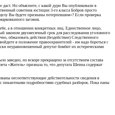
е даст. Но объясните, с какой дури Вы опубликовали в
ртвенный советник юстиции 3-го класса Бобров просто
 делу Вы будете признаны потерпевшим»? Если проверка
марковкиного заговня.
себе, а в отношении конкретных лиц. Единственное лицо,
нный законом двухмесячный срок для расследования уголовного
чно, обжаловать действия (бездействие) Следственного
ойдите в положение правоохранителей - им надо бороться с
ически неуравновешенный депутат бомбит их истерическими
ло заведно, но вскоре прекращено за отсутствием состава
зета «Житель» признала то, что депутата Шеина содержат
икованы несоответствующие действительности сведения в
й с пикантными подробностями судебных разборок. Пока паны