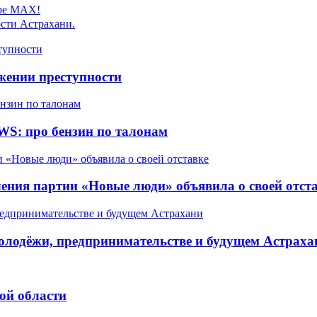
ере MAX!
сти Астрахани.
жении преступности
WS: про бензин по талонам
ления партии «Новые люди» объявила о своей отст
олодёжи, предпринимательстве и будущем Астраха
ой области