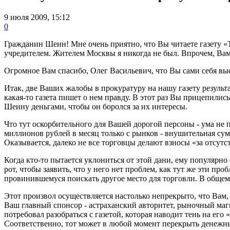
9 июля 2009, 15:12
0
Гражданин Шеин! Мне очень приятно, что Вы читаете газету «Т
учредителем. Жителем Москвы я никогда не был. Впрочем, Вам
Огромное Вам спасибо, Олег Васильевич, что Вы сами себя выс
Итак, две Ваших жалобы в прокуратуру на нашу газету результа
какая-то газета пишет о нем правду. В этот раз Вы прицепили
Шеину деньгами, чтобы он боролся за их интересы.
Что тут оскорбительного для Вашей дорогой персоны - ума не п
миллионов рублей в месяц только с рынков - внушительная су
Оказывается, далеко не все торговцы делают взносы «за отсут
Когда кто-то пытается уклониться от этой дани, ему популярн
рот, чтобы заявить, что у него нет проблем, как тут же эти п
провинившемуся поискать другое место для торговли. В общем, 
Этот произвол осуществляется настолько непрекрыто, что Вам, 
Ваш главный спонсор - астраханский авторитет, рыночный маг
потребовал разобраться с газетой, которая наводит тень на ег
Соответственно, тот может в любой момент перекрыть денежн