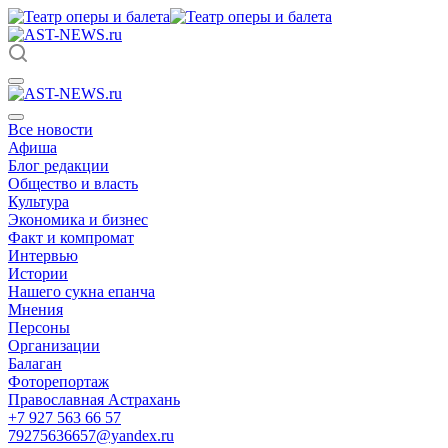
Все новости
Афиша
Блог редакции
Общество и власть
Культура
Экономика и бизнес
Факт и компромат
Интервью
Истории
Нашего сукна епанча
Мнения
Персоны
Организации
Балаган
Фоторепортаж
Православная Астрахань
+7 927 563 66 57
79275636657@yandex.ru