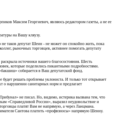
рпиков Максим Георгиевич, являюсь редактором газеты, а не ее
ратуры на Вашу кляузу.
о не таков депутат Шеин - не может он спокойно жить, пока
 коллег, рыночных торговцев, активнее помогать депутату
ета раскрыла источники вашего благосостояния. Шесть
еловек, которые поделились пикантными подробностями.
о «бакшиш» собирается в Ваш депутатский фонд.
е будет решать проблемы уклониста. И только тот открывает
акт о нарушении санитарных норм и предлагает
Трибунал» не писал. Но, видимо, истерика вызвана тем, что
скам «Справедливой России», выразил неудовольствие и
е торговцы платят Вам не напрямую, а через Ланцмана.
инимателя Саитова платить «профвзносы» напрямую Шеину.