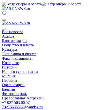
Все новости
Афиша
Блог редакции
Общество и власть
Культура
Экономика и бизнес
Факт и компромат
Интервью
Истории
Нашего сукна епанча
Мнения
Персоны
Организации
Балаган
Фоторепортаж
Православная Астрахань
+7 927 563 66 57
79275636657@yandex.ru