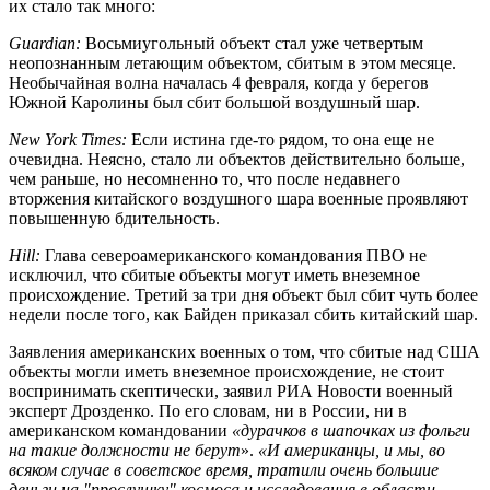
их стало так много:
Guardian:
Восьмиугольный объект стал уже четвертым
неопознанным летающим объектом, сбитым в этом месяце.
Необычайная волна началась 4 февраля, когда у берегов
Южной Каролины был сбит большой воздушный шар.
New York Times:
Если истина где-то рядом, то она еще не
очевидна. Неясно, стало ли объектов действительно больше,
чем раньше, но несомненно то, что после недавнего
вторжения китайского воздушного шара военные проявляют
повышенную бдительность.
Hill:
Глава североамериканского командования ПВО не
исключил, что сбитые объекты могут иметь внеземное
происхождение. Третий за три дня объект был сбит чуть более
недели после того, как Байден приказал сбить китайский шар.
Заявления американских военных о том, что сбитые над США
объекты могли иметь внеземное происхождение, не стоит
воспринимать скептически, заявил РИА Новости военный
эксперт Дрозденко. По его словам, ни в России, ни в
американском командовании
«дурачков в шапочках из фольги
на такие должности не берут
».
«И американцы, и мы, во
всяком случае в советское время, тратили очень большие
деньги на "прослушку" космоса и исследования в области