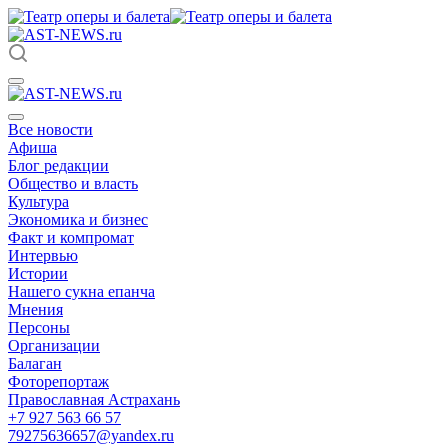
Все новости
Афиша
Блог редакции
Общество и власть
Культура
Экономика и бизнес
Факт и компромат
Интервью
Истории
Нашего сукна епанча
Мнения
Персоны
Организации
Балаган
Фоторепортаж
Православная Астрахань
+7 927 563 66 57
79275636657@yandex.ru