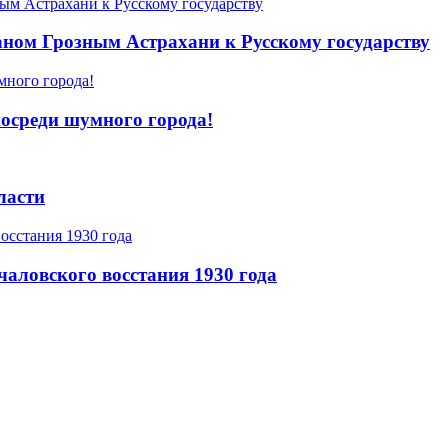
ном Грозным Астрахани к Русскому государству
посреди шумного города!
ласти
аловского восстания 1930 года