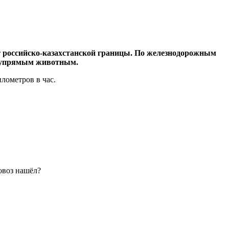
от российско-казахстанской границы. По железнодорожным
за упрямым животным.
илометров в час.
ровоз нашёл?