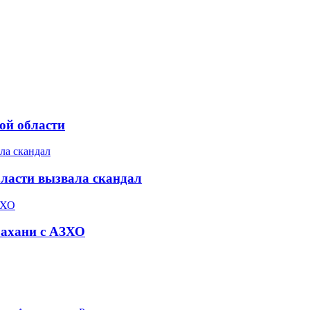
ой области
бласти вызвала скандал
рахани с АЗХО