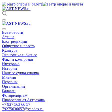
Все новости
Афиша
Блог редакции
Общество и власть
Культура
Экономика и бизнес
Факт и компромат
Интервью
Истории
Нашего сукна епанча
Мнения
Персоны
Организации
Балаган
Фоторепортаж
Православная Астрахань
+7 927 563 66 57
79275636657@yandex.ru