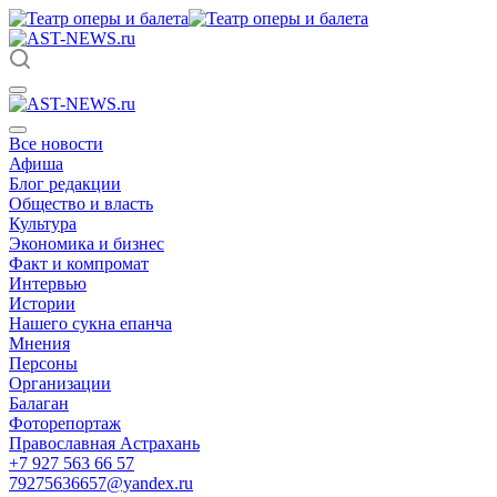
Все новости
Афиша
Блог редакции
Общество и власть
Культура
Экономика и бизнес
Факт и компромат
Интервью
Истории
Нашего сукна епанча
Мнения
Персоны
Организации
Балаган
Фоторепортаж
Православная Астрахань
+7 927 563 66 57
79275636657@yandex.ru