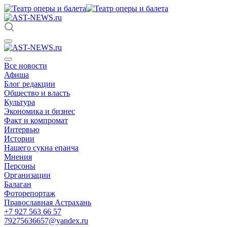
Все новости
Афиша
Блог редакции
Общество и власть
Культура
Экономика и бизнес
Факт и компромат
Интервью
Истории
Нашего сукна епанча
Мнения
Персоны
Организации
Балаган
Фоторепортаж
Православная Астрахань
+7 927 563 66 57
79275636657@yandex.ru