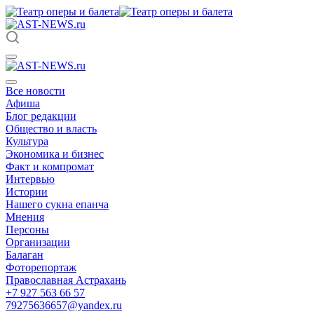
Все новости
Афиша
Блог редакции
Общество и власть
Культура
Экономика и бизнес
Факт и компромат
Интервью
Истории
Нашего сукна епанча
Мнения
Персоны
Организации
Балаган
Фоторепортаж
Православная Астрахань
+7 927 563 66 57
79275636657@yandex.ru