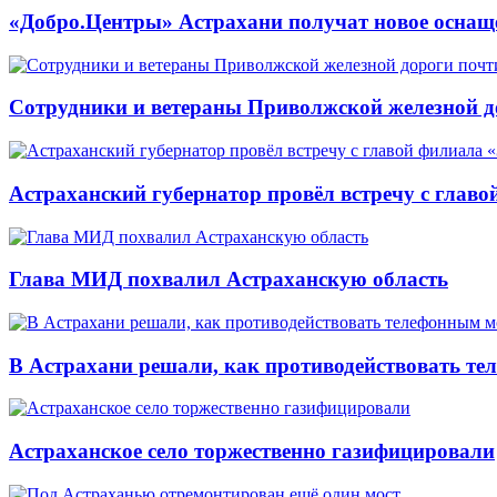
«Добро.Центры» Астрахани получат новое оснащ
Сотрудники и ветераны Приволжской железной до
Астраханский губернатор провёл встречу с глав
Глава МИД похвалил Астраханскую область
В Астрахани решали, как противодействовать т
Астраханское село торжественно газифицировали