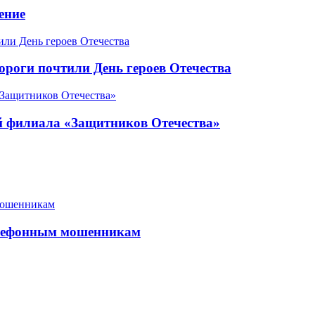
ение
роги почтили День героев Отечества
ой филиала «Защитников Отечества»
елефонным мошенникам