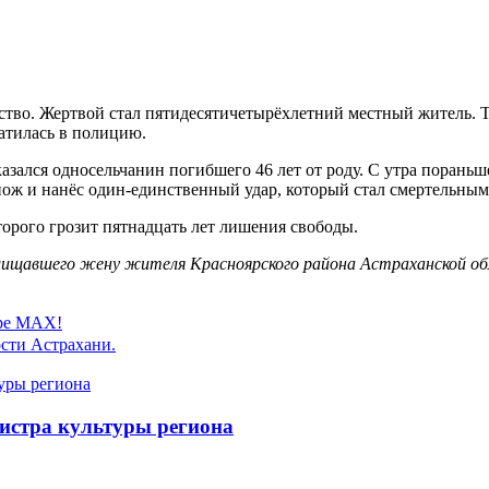
тво. Жертвой стал пятидесятичетырёхлетний местный житель. Тр
атилась в полицию.
зался односельчанин погибшего 46 лет от роду. С утра пораньше
нож и нанёс один-единственный удар, который стал смертельным
орого грозит пятнадцать лет лишения свободы.
ащищавшего жену жителя Красноярского района Астраханской об
ере MAX!
сти Астрахани.
истра культуры региона