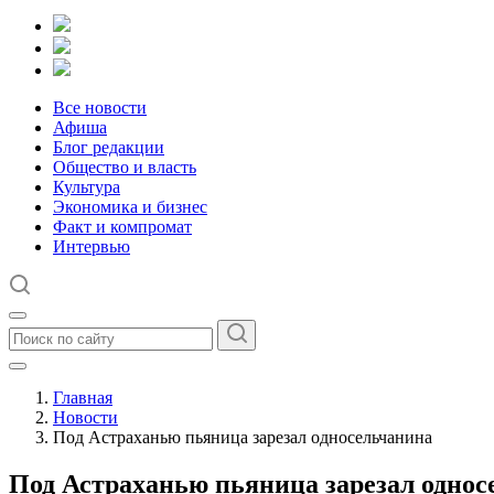
Все новости
Афиша
Блог редакции
Общество и власть
Культура
Экономика и бизнес
Факт и компромат
Интервью
Главная
Новости
Под Астраханью пьяница зарезал односельчанина
Под Астраханью пьяница зарезал однос