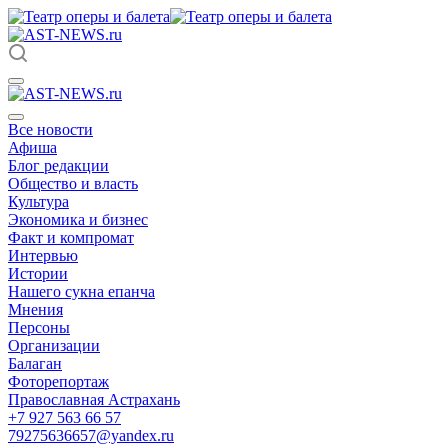
Все новости
Афиша
Блог редакции
Общество и власть
Культура
Экономика и бизнес
Факт и компромат
Интервью
Истории
Нашего сукна епанча
Мнения
Персоны
Организации
Балаган
Фоторепортаж
Православная Астрахань
+7 927 563 66 57
79275636657@yandex.ru